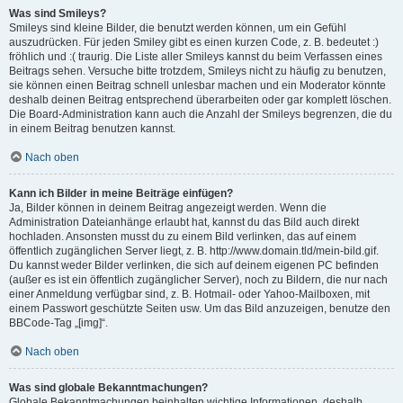
Was sind Smileys?
Smileys sind kleine Bilder, die benutzt werden können, um ein Gefühl
auszudrücken. Für jeden Smiley gibt es einen kurzen Code, z. B. bedeutet :)
fröhlich und :( traurig. Die Liste aller Smileys kannst du beim Verfassen eines
Beitrags sehen. Versuche bitte trotzdem, Smileys nicht zu häufig zu benutzen,
sie können einen Beitrag schnell unlesbar machen und ein Moderator könnte
deshalb deinen Beitrag entsprechend überarbeiten oder gar komplett löschen.
Die Board-Administration kann auch die Anzahl der Smileys begrenzen, die du
in einem Beitrag benutzen kannst.
Nach oben
Kann ich Bilder in meine Beiträge einfügen?
Ja, Bilder können in deinem Beitrag angezeigt werden. Wenn die
Administration Dateianhänge erlaubt hat, kannst du das Bild auch direkt
hochladen. Ansonsten musst du zu einem Bild verlinken, das auf einem
öffentlich zugänglichen Server liegt, z. B. http://www.domain.tld/mein-bild.gif.
Du kannst weder Bilder verlinken, die sich auf deinem eigenen PC befinden
(außer es ist ein öffentlich zugänglicher Server), noch zu Bildern, die nur nach
einer Anmeldung verfügbar sind, z. B. Hotmail- oder Yahoo-Mailboxen, mit
einem Passwort geschützte Seiten usw. Um das Bild anzuzeigen, benutze den
BBCode-Tag „[img]“.
Nach oben
Was sind globale Bekanntmachungen?
Globale Bekanntmachungen beinhalten wichtige Informationen, deshalb