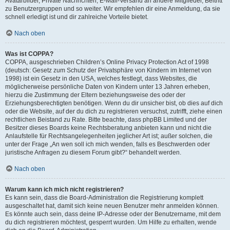
Avatarbilder, Private Nachrichten, E-Mail-Versand an andere Mitglieder, Beitritt
zu Benutzergruppen und so weiter. Wir empfehlen dir eine Anmeldung, da sie
schnell erledigt ist und dir zahlreiche Vorteile bietet.
Nach oben
Was ist COPPA?
COPPA, ausgeschrieben Children’s Online Privacy Protection Act of 1998
(deutsch: Gesetz zum Schutz der Privatsphäre von Kindern im Internet von
1998) ist ein Gesetz in den USA, welches festlegt, dass Websites, die
möglicherweise persönliche Daten von Kindern unter 13 Jahren erheben,
hierzu die Zustimmung der Eltern beziehungsweise des oder der
Erziehungsberechtigten benötigen. Wenn du dir unsicher bist, ob dies auf dich
oder die Website, auf der du dich zu registrieren versuchst, zutrifft, ziehe einen
rechtlichen Beistand zu Rate. Bitte beachte, dass phpBB Limited und der
Besitzer dieses Boards keine Rechtsberatung anbieten kann und nicht die
Anlaufstelle für Rechtsangelegenheiten jeglicher Art ist; außer solchen, die
unter der Frage „An wen soll ich mich wenden, falls es Beschwerden oder
juristische Anfragen zu diesem Forum gibt?“ behandelt werden.
Nach oben
Warum kann ich mich nicht registrieren?
Es kann sein, dass die Board-Administration die Registrierung komplett
ausgeschaltet hat, damit sich keine neuen Benutzer mehr anmelden können.
Es könnte auch sein, dass deine IP-Adresse oder der Benutzername, mit dem
du dich registrieren möchtest, gesperrt wurden. Um Hilfe zu erhalten, wende