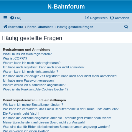
N-Bahnforum
FAQ
Registrieren
Anmelden
S
Startseite
Foren-Übersicht
Häufig gestellte Fragen
u
Häufig gestellte Fragen
c
h
Registrierung und Anmeldung
Wozu muss ich mich registrieren?
e
Was ist COPPA?
Warum kann ich mich nicht registrieren?
Ich habe mich registriert, kann mich aber nicht anmelden!
Warum kann ich mich nicht anmelden?
Ich habe mich vor einiger Zeit registriert, kann mich aber nicht mehr anmelden?!
Ich habe mein Passwort vergessen!
Warum werde ich automatisch abgemeldet?
Wozu ist die Funktion „Alle Cookies löschen“?
Benutzerpräferenzen und -einstellungen
Wie kann ich meine Einstellungen ändern?
Wie kann ich verhindern, dass mein Benutzername in der Online-Liste auftaucht?
Die Forenuhr geht falsch!
Ich habe die Zeitzone eingestellt, aber die Forenuhr geht immer noch falsch!
Meine Sprache steht auf diesem Board nicht zur Auswahl!
Was sind das für Bilder, die bei meinem Benutzernamen angezeigt werden?
Wie verwende ich einen Avatar?