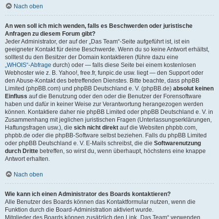
Nach oben
An wen soll ich mich wenden, falls es Beschwerden oder juristische
Anfragen zu diesem Forum gibt?
Jeder Administrator, der auf der „Das Team“-Seite aufgeführt ist, ist ein
geeigneter Kontakt für deine Beschwerde. Wenn du so keine Antwort erhältst,
solltest du den Besitzer der Domain kontaktieren (führe dazu eine
„WHOIS“-Abfrage
durch) oder — falls diese Seite bei einem kostenlosen
Webhoster wie z. B. Yahoo!, free.fr, funpic.de usw. liegt — den Support oder
den Abuse-Kontakt des betreffenden Dienstes. Bitte beachte, dass phpBB
Limited (phpBB.com) und phpBB Deutschland e. V. (phpBB.de)
absolut keinen
Einfluss
auf die Benutzung oder den oder die Benutzer der Forensoftware
haben und dafür in keiner Weise zur Verantwortung herangezogen werden
können. Kontaktiere daher nie phpBB Limited oder phpBB Deutschland e. V. in
Zusammenhang mit jeglichen juristischen Fragen (Unterlassungserklärungen,
Haftungsfragen usw.), die
sich nicht direkt
auf die Websiten phpbb.com,
phpbb.de oder die phpBB-Software selbst beziehen. Falls du phpBB Limited
oder phpBB Deutschland e. V. E-Mails schreibst, die die
Softwarenutzung
durch Dritte
betreffen, so wirst du, wenn überhaupt, höchstens eine knappe
Antwort erhalten.
Nach oben
Wie kann ich einen Administrator des Boards kontaktieren?
Alle Benutzer des Boards können das Kontaktformular nutzen, wenn die
Funktion durch die Board-Administration aktiviert wurde.
Mitglieder des Boards können zusätzlich den Link „Das Team“ verwenden.