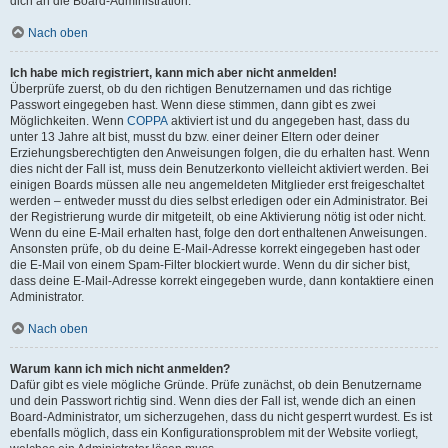
dich an die Board-Administration.
Nach oben
Ich habe mich registriert, kann mich aber nicht anmelden!
Überprüfe zuerst, ob du den richtigen Benutzernamen und das richtige
Passwort eingegeben hast. Wenn diese stimmen, dann gibt es zwei
Möglichkeiten. Wenn
COPPA
aktiviert ist und du angegeben hast, dass du
unter 13 Jahre alt bist, musst du bzw. einer deiner Eltern oder deiner
Erziehungsberechtigten den Anweisungen folgen, die du erhalten hast. Wenn
dies nicht der Fall ist, muss dein Benutzerkonto vielleicht aktiviert werden. Bei
einigen Boards müssen alle neu angemeldeten Mitglieder erst freigeschaltet
werden – entweder musst du dies selbst erledigen oder ein Administrator. Bei
der Registrierung wurde dir mitgeteilt, ob eine Aktivierung nötig ist oder nicht.
Wenn du eine E-Mail erhalten hast, folge den dort enthaltenen Anweisungen.
Ansonsten prüfe, ob du deine E-Mail-Adresse korrekt eingegeben hast oder
die E-Mail von einem Spam-Filter blockiert wurde. Wenn du dir sicher bist,
dass deine E-Mail-Adresse korrekt eingegeben wurde, dann kontaktiere einen
Administrator.
Nach oben
Warum kann ich mich nicht anmelden?
Dafür gibt es viele mögliche Gründe. Prüfe zunächst, ob dein Benutzername
und dein Passwort richtig sind. Wenn dies der Fall ist, wende dich an einen
Board-Administrator, um sicherzugehen, dass du nicht gesperrt wurdest. Es ist
ebenfalls möglich, dass ein Konfigurationsproblem mit der Website vorliegt,