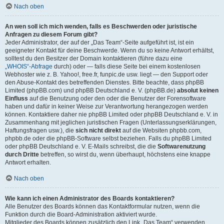
Nach oben
An wen soll ich mich wenden, falls es Beschwerden oder juristische
Anfragen zu diesem Forum gibt?
Jeder Administrator, der auf der „Das Team“-Seite aufgeführt ist, ist ein
geeigneter Kontakt für deine Beschwerde. Wenn du so keine Antwort erhältst,
solltest du den Besitzer der Domain kontaktieren (führe dazu eine
„WHOIS“-Abfrage
durch) oder — falls diese Seite bei einem kostenlosen
Webhoster wie z. B. Yahoo!, free.fr, funpic.de usw. liegt — den Support oder
den Abuse-Kontakt des betreffenden Dienstes. Bitte beachte, dass phpBB
Limited (phpBB.com) und phpBB Deutschland e. V. (phpBB.de)
absolut keinen
Einfluss
auf die Benutzung oder den oder die Benutzer der Forensoftware
haben und dafür in keiner Weise zur Verantwortung herangezogen werden
können. Kontaktiere daher nie phpBB Limited oder phpBB Deutschland e. V. in
Zusammenhang mit jeglichen juristischen Fragen (Unterlassungserklärungen,
Haftungsfragen usw.), die
sich nicht direkt
auf die Websiten phpbb.com,
phpbb.de oder die phpBB-Software selbst beziehen. Falls du phpBB Limited
oder phpBB Deutschland e. V. E-Mails schreibst, die die
Softwarenutzung
durch Dritte
betreffen, so wirst du, wenn überhaupt, höchstens eine knappe
Antwort erhalten.
Nach oben
Wie kann ich einen Administrator des Boards kontaktieren?
Alle Benutzer des Boards können das Kontaktformular nutzen, wenn die
Funktion durch die Board-Administration aktiviert wurde.
Mitglieder des Boards können zusätzlich den Link „Das Team“ verwenden.