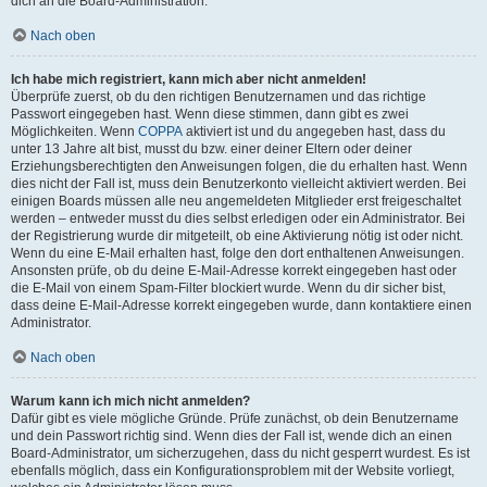
dich an die Board-Administration.
Nach oben
Ich habe mich registriert, kann mich aber nicht anmelden!
Überprüfe zuerst, ob du den richtigen Benutzernamen und das richtige
Passwort eingegeben hast. Wenn diese stimmen, dann gibt es zwei
Möglichkeiten. Wenn
COPPA
aktiviert ist und du angegeben hast, dass du
unter 13 Jahre alt bist, musst du bzw. einer deiner Eltern oder deiner
Erziehungsberechtigten den Anweisungen folgen, die du erhalten hast. Wenn
dies nicht der Fall ist, muss dein Benutzerkonto vielleicht aktiviert werden. Bei
einigen Boards müssen alle neu angemeldeten Mitglieder erst freigeschaltet
werden – entweder musst du dies selbst erledigen oder ein Administrator. Bei
der Registrierung wurde dir mitgeteilt, ob eine Aktivierung nötig ist oder nicht.
Wenn du eine E-Mail erhalten hast, folge den dort enthaltenen Anweisungen.
Ansonsten prüfe, ob du deine E-Mail-Adresse korrekt eingegeben hast oder
die E-Mail von einem Spam-Filter blockiert wurde. Wenn du dir sicher bist,
dass deine E-Mail-Adresse korrekt eingegeben wurde, dann kontaktiere einen
Administrator.
Nach oben
Warum kann ich mich nicht anmelden?
Dafür gibt es viele mögliche Gründe. Prüfe zunächst, ob dein Benutzername
und dein Passwort richtig sind. Wenn dies der Fall ist, wende dich an einen
Board-Administrator, um sicherzugehen, dass du nicht gesperrt wurdest. Es ist
ebenfalls möglich, dass ein Konfigurationsproblem mit der Website vorliegt,