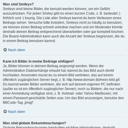
Was sind Smileys?
Smileys sind kleine Bilder, die benutzt werden können, um ein Gefühl
auszudrücken. Für jeden Smiley gibt es einen kurzen Code, z. B. bedeutet :)
fröhlich und :( traurig. Die Liste aller Smileys kannst du beim Verfassen eines
Beitrags sehen. Versuche bitte trotzdem, Smileys nicht zu häufig zu benutzen,
sie können einen Beitrag schnell unlesbar machen und ein Moderator könnte
deshalb deinen Beitrag entsprechend überarbeiten oder gar komplett löschen.
Die Board-Administration kann auch die Anzahl der Smileys begrenzen, die du
in einem Beitrag benutzen kannst.
Nach oben
Kann ich Bilder in meine Beiträge einfügen?
Ja, Bilder können in deinem Beitrag angezeigt werden. Wenn die
Administration Dateianhänge erlaubt hat, kannst du das Bild auch direkt
hochladen. Ansonsten musst du zu einem Bild verlinken, das auf einem
öffentlich zugänglichen Server liegt, z. B. http://www.domain.tld/mein-bild.gif.
Du kannst weder Bilder verlinken, die sich auf deinem eigenen PC befinden
(außer es ist ein öffentlich zugänglicher Server), noch zu Bildern, die nur nach
einer Anmeldung verfügbar sind, z. B. Hotmail- oder Yahoo-Mailboxen, mit
einem Passwort geschützte Seiten usw. Um das Bild anzuzeigen, benutze den
BBCode-Tag „[img]“.
Nach oben
Was sind globale Bekanntmachungen?
Globale Bekanntmachungen beinhalten wichtige Informationen, deshalb