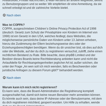
Avatarbilder, Private Nachrichten, E-Mail-Versand an andere Mitglieder, Beitritt
zu Benutzergruppen und so weiter. Wir empfehlen dir eine Anmeldung, da sie
schnell erledigt ist und dir zahlreiche Vorteile bietet.
Nach oben
Was ist COPPA?
COPPA, ausgeschrieben Children’s Online Privacy Protection Act of 1998
(deutsch: Gesetz zum Schutz der Privatsphäre von Kindern im Internet von
1998) ist ein Gesetz in den USA, welches festlegt, dass Websites, die
möglicherweise persönliche Daten von Kindern unter 13 Jahren erheben,
hierzu die Zustimmung der Eltern beziehungsweise des oder der
Erziehungsberechtigten benötigen. Wenn du dir unsicher bist, ob dies auf dich
oder die Website, auf der du dich zu registrieren versuchst, zutrifft, ziehe einen
rechtlichen Beistand zu Rate. Bitte beachte, dass phpBB Limited und der
Besitzer dieses Boards keine Rechtsberatung anbieten kann und nicht die
Anlaufstelle für Rechtsangelegenheiten jeglicher Art ist; außer solchen, die
unter der Frage „An wen soll ich mich wenden, falls es Beschwerden oder
juristische Anfragen zu diesem Forum gibt?“ behandelt werden.
Nach oben
Warum kann ich mich nicht registrieren?
Es kann sein, dass die Board-Administration die Registrierung komplett
ausgeschaltet hat, damit sich keine neuen Benutzer mehr anmelden können.
Es könnte auch sein, dass deine IP-Adresse oder der Benutzername, mit dem
du dich registrieren möchtest, gesperrt wurden. Um Hilfe zu erhalten, wende