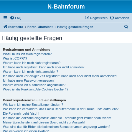
N-Bahnforum
FAQ
Registrieren
Anmelden
S
Startseite
Foren-Übersicht
Häufig gestellte Fragen
u
Häufig gestellte Fragen
c
h
Registrierung und Anmeldung
Wozu muss ich mich registrieren?
e
Was ist COPPA?
Warum kann ich mich nicht registrieren?
Ich habe mich registriert, kann mich aber nicht anmelden!
Warum kann ich mich nicht anmelden?
Ich habe mich vor einiger Zeit registriert, kann mich aber nicht mehr anmelden?!
Ich habe mein Passwort vergessen!
Warum werde ich automatisch abgemeldet?
Wozu ist die Funktion „Alle Cookies löschen“?
Benutzerpräferenzen und -einstellungen
Wie kann ich meine Einstellungen ändern?
Wie kann ich verhindern, dass mein Benutzername in der Online-Liste auftaucht?
Die Forenuhr geht falsch!
Ich habe die Zeitzone eingestellt, aber die Forenuhr geht immer noch falsch!
Meine Sprache steht auf diesem Board nicht zur Auswahl!
Was sind das für Bilder, die bei meinem Benutzernamen angezeigt werden?
Wie verwende ich einen Avatar?