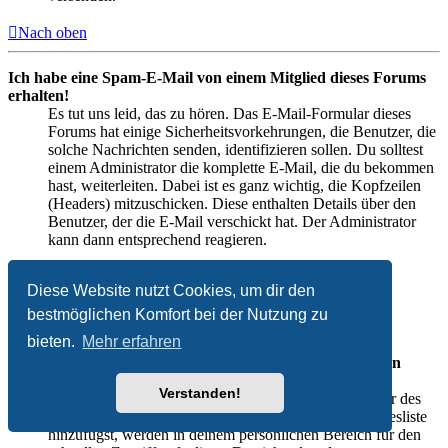
Nach oben
Ich habe eine Spam-E-Mail von einem Mitglied dieses Forums
erhalten!
Es tut uns leid, das zu hören. Das E-Mail-Formular dieses
Forums hat einige Sicherheitsvorkehrungen, die Benutzer, die
solche Nachrichten senden, identifizieren sollen. Du solltest
einem Administrator die komplette E-Mail, die du bekommen
hast, weiterleiten. Dabei ist es ganz wichtig, die Kopfzeilen
(Headers) mitzuschicken. Diese enthalten Details über den
Benutzer, der die E-Mail verschickt hat. Der Administrator
kann dann entsprechend reagieren.
Nach oben
Diese Website nutzt Cookies, um dir den
bestmöglichen Komfort bei der Nutzung zu
Freunde und ignorierte Mitglieder
bieten.
Mehr erfahren
Wozu benötige ich die Listen der Freunde und ignorierten
Mitglieder?
Verstanden!
Du kannst diese Listen benutzen, um andere Mitglieder des
Boards zu verwalten. Mitglieder, die du deiner Freundesliste
hinzufügst, werden in deinem persönlichen Bereich für den