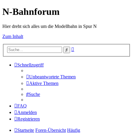
N-Bahnforum
Hier dreht sich alles um die Modellbahn in Spur N
Zum Inhalt
Erweiterte
Suche
Suche
Schnellzugriff
Unbeantwortete Themen
Aktive Themen
Suche
FAQ
Anmelden
Registrieren
Startseite
Foren-Übersicht
Häufig