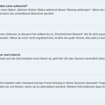
ine-Liste auftaucht?
n eine Option „Meinen Online-Status während dieser Sitzung verbergen“. Wenn du d
st dann als unsichtbarer Besucher gezählt.
en Zeitzone. In diesem Fall solltest du im „Persönlichen Bereich“ die für dich passe
den. Wenn du noch nicht registriert bist, ist dies ein guter Grund, dies jetzt zu tun
mer noch falsch!
t hast und die Zeit trotzdem noch falsch ist, geht die Uhr des Servers vermutlich fal
t installiert oder niemand hat das Forum bislang in deine Sprache übersetzt. Frag
, würden wir uns freuen, wenn du es übersetzen würdest. Weitere Informationen dazu