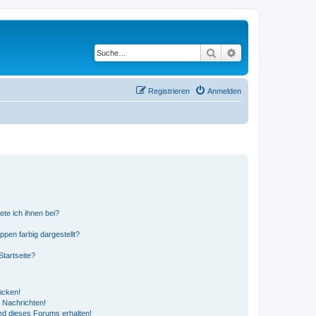
Suche
Erweiterte Suche
Registrieren
Anmelden
ete ich ihnen bei?
en farbig dargestellt?
tartseite?
icken!
 Nachrichten!
ed dieses Forums erhalten!