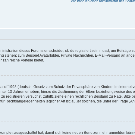
Wie kann ich einen Administrator des Board
istration dieses Forums entscheidet, ob du registriert sein musst, um Beiträge zu s
ung stehen: zum Beispiel Avatarbilder, Private Nachrichten, E-Mail-Versand an ander
 zahlreiche Vorteile bietet.
t of 1998 (deutsch: Gesetz zum Schutz der Privatsphäre von Kindern im Internet vo
unter 13 Jahren erheben, hierzu die Zustimmung der Eltern beziehungsweise des o
h zu registrieren versuchst, zutrifft, ziehe einen rechtlichen Beistand zu Rate. Bit
für Rechtsangelegenheiten jeglicher Art ist; außer solchen, die unter der Frage „
.
g komplett ausgeschaltet hat, damit sich keine neuen Benutzer mehr anmelden könn