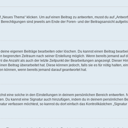
„Neues Thema“ klicken. Um auf einen Beitrag zu antworten, musst du auf „Antworte
e Berechtigungen sind jeweils am Ende der Foren- und der Beitragsansicht aufgeliste
r deine eigenen Beiträge bearbeiten oder löschen. Du kannst einen Beitrag bearbe
inen begrenzten Zeitraum nach seiner Erstellung möglich. Wenn bereits jemand auf de
 die Anzahl als auch der letzte Zeitpunkt der Bearbeitungen angezeigt. Dieser Hi
en Beitrag überarbeitet hat. Diese können jedoch, falls sie es für nötig halten, ei
hen können, wenn bereits jemand darauf geantwortet hat.
st eine solche in den Einstellungen in deinem persönlichen Bereich entwerfen. Na
eren. Du kannst eine Signatur auch hinzufügen, indem du in deinem persönlichen 
atur verfassen möchtest, so kannst du dort einfach das Kontrollkästchen „Signatu