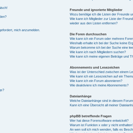
alsch!
Freunde und ignorierte Mitglieder
Wozu benötige ich die Listen der Freunde un
rden?
Wie kann ich Mitglieder zur Liste der Freund
wieder aus den Listen entfernen?
fgefordert, mich anzumelden.
Die Foren durchsuchen
Wie kann ich ein Forum oder mehrere For
Weshalb erhalte ich bei der Suche keine Er
Warum bekomme ich bei der Suche eine lee
Wie kann ich nach Mitgliedern suchen?
Wie kann ich meine eigenen Beiträge und T
Abonnements und Lesezeichen
Was ist der Unterschied zwischen einem L
Wie kann ich ein Lesezeichen auf ein Them
Wie kann ich ein Forum abonnieren?
Wie deaktiviere ich meine Abonnements?
gs?
Dateianhänge
Welche Dateianhänge sind in diesem Forum
Kann ich eine Übersicht all meiner Dateian
phpBB betreffende Fragen
Wer hat diese Forensoftware entwickelt?
Warum ist Funktion x oder y nicht enthalten
An wen soll ich mich wenden, falls es Besc