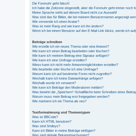
Die Forenuhr geht falsch!
Ich habe die Zeitzone eingestellt, aber die Forenuhr geht immer noch f
Meine Sprache steht auf diesem Board nicht zur Auswahl!
Was sind das für Bilder, die bei meinem Benutzernamen angezeigt we
Wie verwende ich einen Avatar?
Was ist mein Rang und wie kann ich ihn ändern?
Wenn ich bei einem Benutzer auf den E-Mail-Link klicke, werde ich au
Beiträge schreiben
Wie erstelle ich ein neues Thema oder eine Antwort?
Wie kann ich einen Beitrag bearbeiten oder löschen?
Wie kann ich meinem Beitrag eine Signatur anfügen?
Wie kann ich eine Umfrage erstellen?
Wieso kann ich nicht mehr Antwortmöglichkeiten erstellen?
Wie bearbeite oder lösche ich eine Umfrage?
Warum kann ich auf bestimmte Foren nicht zugreifen?
Weshalb kann ich keine Dateianhänge anfügen?
Weshalb wurde ich verwarnt?
Wie kann ich Beiträge den Moderatoren melden?
Was bewirkt die „Speichern“-Schaltfläche beim Schreiben eines Beitra
Warum muss mein Beitrag erst freigegeben werden?
Wie markiere ich ein Thema als neu?
Textformatierung und Thementypen
Was ist BBCode?
Kann ich HTML benutzen?
Was sind Smileys?
Kann ich Bilder in meine Beiträge einfügen?
Was sind globale Bekanntmachungen?