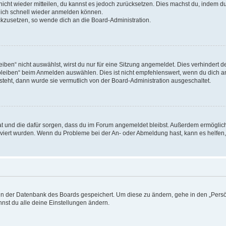
 nicht wieder mitteilen, du kannst es jedoch zurücksetzen. Dies machst du, indem 
 dich schnell wieder anmelden können.
ückzusetzen, so wende dich an die Board-Administration.
en“ nicht auswählst, wirst du nur für eine Sitzung angemeldet. Dies verhindert 
leiben“ beim Anmelden auswählen. Dies ist nicht empfehlenswert, wenn du dich an
 steht, dann wurde sie vermutlich von der Board-Administration ausgeschaltet.
 hat und die dafür sorgen, dass du im Forum angemeldet bleibst. Außerdem ermögli
tiviert wurden. Wenn du Probleme bei der An- oder Abmeldung hast, kann es helfen
n in der Datenbank des Boards gespeichert. Um diese zu ändern, gehe in den „Persö
nst du alle deine Einstellungen ändern.