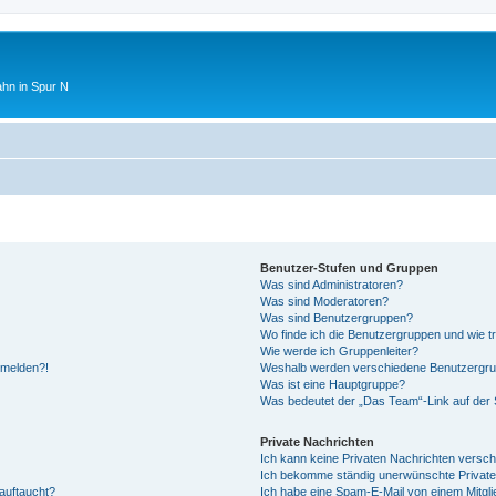
ahn in Spur N
Benutzer-Stufen und Gruppen
Was sind Administratoren?
Was sind Moderatoren?
Was sind Benutzergruppen?
Wo finde ich die Benutzergruppen und wie tr
Wie werde ich Gruppenleiter?
anmelden?!
Weshalb werden verschiedene Benutzergrupp
Was ist eine Hauptgruppe?
Was bedeutet der „Das Team“-Link auf der S
Private Nachrichten
Ich kann keine Privaten Nachrichten versch
Ich bekomme ständig unerwünschte Private
auftaucht?
Ich habe eine Spam-E-Mail von einem Mitgli