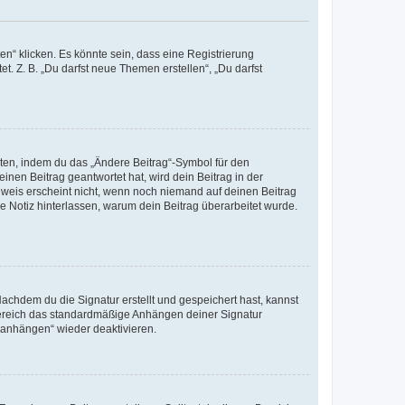
n“ klicken. Es könnte sein, dass eine Registrierung
t. Z. B. „Du darfst neue Themen erstellen“, „Du darfst
iten, indem du das „Ändere Beitrag“-Symbol für den
inen Beitrag geantwortet hat, wird dein Beitrag in der
nweis erscheint nicht, wenn noch niemand auf deinen Beitrag
ne Notiz hinterlassen, warum dein Beitrag überarbeitet wurde.
chdem du die Signatur erstellt und gespeichert hast, kannst
Bereich das standardmäßige Anhängen deiner Signatur
r anhängen“ wieder deaktivieren.