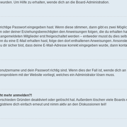
 wurden. Um Hilfe zu erhalten, wende dich an die Board-Administration.
 richtige Passwort eingegeben hast. Wenn diese stimmen, dann gibt es zwei Mögl
tern oder deiner Erziehungsberechtigten den Anweisungen folgen, die du erhalten ha
u angemeldeten Mitglieder erst freigeschaltet werden – entweder musst du dies selbs
. Wenn du eine E-Mail erhalten hast, folge den dort enthaltenen Anweisungen. Ansons
 dir sicher bist, dass deine E-Mail-Adresse korrekt eingegeben wurde, dann kontak
Benutzername und dein Passwort richtig sind. Wenn dies der Fall ist, wende dich a
ionsproblem mit der Website vorliegt, welches ein Administrator lösen muss.
icht mehr anmelden?!
erschieden Gründen deaktiviert oder gelöscht hat. Außerdem löschen viele Boards r
triere dich einfach erneut und nimm aktiv an den Diskussionen teil!