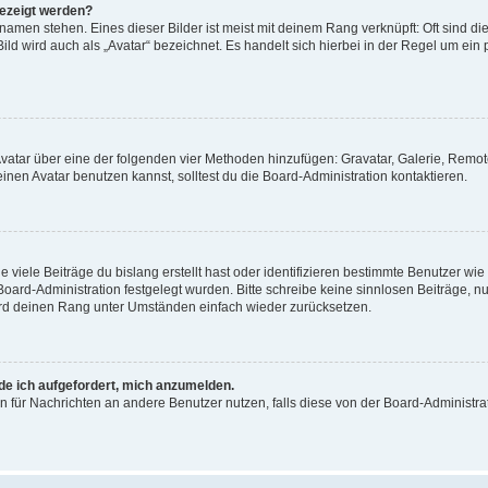
gezeigt werden?
amen stehen. Eines dieser Bilder ist meist mit deinem Rang verknüpft: Oft sind di
ld wird auch als „Avatar“ bezeichnet. Es handelt sich hierbei in der Regel um ein
 Avatar über eine der folgenden vier Methoden hinzufügen: Gravatar, Galerie, Rem
en Avatar benutzen kannst, solltest du die Board-Administration kontaktieren.
viele Beiträge du bislang erstellt hast oder identifizieren bestimmte Benutzer w
 Board-Administration festgelegt wurden. Bitte schreibe keine sinnlosen Beiträge
wird deinen Rang unter Umständen einfach wieder zurücksetzen.
rde ich aufgefordert, mich anzumelden.
ion für Nachrichten an andere Benutzer nutzen, falls diese von der Board-Administ