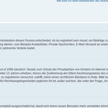
Wie kann ich einen Administrator des Board
istration dieses Forums entscheidet, ob du registriert sein musst, um Beiträge zu s
ung stehen: zum Beispiel Avatarbilder, Private Nachrichten, E-Mail-Versand an ander
 zahlreiche Vorteile bietet.
t of 1998 (deutsch: Gesetz zum Schutz der Privatsphäre von Kindern im Internet vo
unter 13 Jahren erheben, hierzu die Zustimmung der Eltern beziehungsweise des o
h zu registrieren versuchst, zutrifft, ziehe einen rechtlichen Beistand zu Rate. Bit
für Rechtsangelegenheiten jeglicher Art ist; außer solchen, die unter der Frage „
.
g komplett ausgeschaltet hat, damit sich keine neuen Benutzer mehr anmelden könn