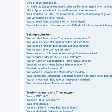
Die Forenuhr geht falsch!
Ich habe die Zeitzone eingestellt, aber die Forenuhr geht immer noch f
Meine Sprache steht auf diesem Board nicht zur Auswahl!
Was sind das für Bilder, die bei meinem Benutzernamen angezeigt we
Wie verwende ich einen Avatar?
Was ist mein Rang und wie kann ich ihn ändern?
Wenn ich bei einem Benutzer auf den E-Mail-Link klicke, werde ich au
Beiträge schreiben
Wie erstelle ich ein neues Thema oder eine Antwort?
Wie kann ich einen Beitrag bearbeiten oder löschen?
Wie kann ich meinem Beitrag eine Signatur anfügen?
Wie kann ich eine Umfrage erstellen?
Wieso kann ich nicht mehr Antwortmöglichkeiten erstellen?
Wie bearbeite oder lösche ich eine Umfrage?
Warum kann ich auf bestimmte Foren nicht zugreifen?
Weshalb kann ich keine Dateianhänge anfügen?
Weshalb wurde ich verwarnt?
Wie kann ich Beiträge den Moderatoren melden?
Was bewirkt die „Speichern“-Schaltfläche beim Schreiben eines Beitra
Warum muss mein Beitrag erst freigegeben werden?
Wie markiere ich ein Thema als neu?
Textformatierung und Thementypen
Was ist BBCode?
Kann ich HTML benutzen?
Was sind Smileys?
Kann ich Bilder in meine Beiträge einfügen?
Was sind globale Bekanntmachungen?