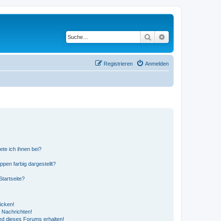
Suche
Erweiterte Suche
Registrieren
Anmelden
ete ich ihnen bei?
en farbig dargestellt?
tartseite?
icken!
 Nachrichten!
ed dieses Forums erhalten!