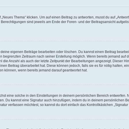
„Neues Thema“ klicken. Um auf einen Beitrag zu antworten, musst du auf „Antworte
e Berechtigungen sind jeweils am Ende der Foren- und der Beitragsansicht aufgeliste
r deine eigenen Beiträge bearbeiten oder löschen. Du kannst einen Beitrag bearbe
inen begrenzten Zeitraum nach seiner Erstellung möglich. Wenn bereits jemand auf de
 die Anzahl als auch der letzte Zeitpunkt der Bearbeitungen angezeigt. Dieser Hi
en Beitrag überarbeitet hat. Diese können jedoch, falls sie es für nötig halten, ei
hen können, wenn bereits jemand darauf geantwortet hat.
st eine solche in den Einstellungen in deinem persönlichen Bereich entwerfen. Na
eren. Du kannst eine Signatur auch hinzufügen, indem du in deinem persönlichen 
atur verfassen möchtest, so kannst du dort einfach das Kontrollkästchen „Signatu