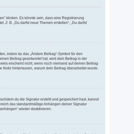
n“ klicken. Es könnte sein, dass eine Registrierung
t. Z. B. „Du darfst neue Themen erstellen“, „Du darfst
iten, indem du das „Ändere Beitrag“-Symbol für den
inen Beitrag geantwortet hat, wird dein Beitrag in der
nweis erscheint nicht, wenn noch niemand auf deinen Beitrag
ne Notiz hinterlassen, warum dein Beitrag überarbeitet wurde.
chdem du die Signatur erstellt und gespeichert hast, kannst
Bereich das standardmäßige Anhängen deiner Signatur
r anhängen“ wieder deaktivieren.