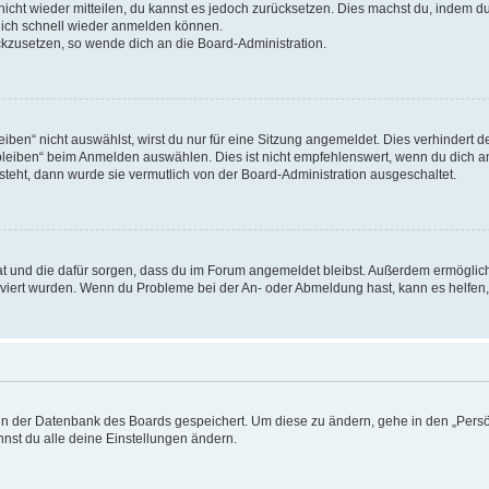
 nicht wieder mitteilen, du kannst es jedoch zurücksetzen. Dies machst du, indem 
 dich schnell wieder anmelden können.
ückzusetzen, so wende dich an die Board-Administration.
en“ nicht auswählst, wirst du nur für eine Sitzung angemeldet. Dies verhindert 
leiben“ beim Anmelden auswählen. Dies ist nicht empfehlenswert, wenn du dich an
 steht, dann wurde sie vermutlich von der Board-Administration ausgeschaltet.
 hat und die dafür sorgen, dass du im Forum angemeldet bleibst. Außerdem ermögli
tiviert wurden. Wenn du Probleme bei der An- oder Abmeldung hast, kann es helfen
n in der Datenbank des Boards gespeichert. Um diese zu ändern, gehe in den „Persö
nst du alle deine Einstellungen ändern.