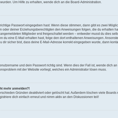
 wurden. Um Hilfe zu erhalten, wende dich an die Board-Administration.
 richtige Passwort eingegeben hast. Wenn diese stimmen, dann gibt es zwei Mögl
tern oder deiner Erziehungsberechtigten den Anweisungen folgen, die du erhalten ha
u angemeldeten Mitglieder erst freigeschaltet werden – entweder musst du dies selbs
. Wenn du eine E-Mail erhalten hast, folge den dort enthaltenen Anweisungen. Ansons
 dir sicher bist, dass deine E-Mail-Adresse korrekt eingegeben wurde, dann kontak
Benutzername und dein Passwort richtig sind. Wenn dies der Fall ist, wende dich a
ionsproblem mit der Website vorliegt, welches ein Administrator lösen muss.
icht mehr anmelden?!
erschieden Gründen deaktiviert oder gelöscht hat. Außerdem löschen viele Boards r
triere dich einfach erneut und nimm aktiv an den Diskussionen teil!