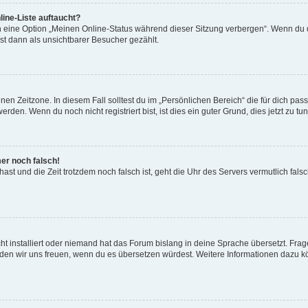
ine-Liste auftaucht?
n eine Option „Meinen Online-Status während dieser Sitzung verbergen“. Wenn du d
st dann als unsichtbarer Besucher gezählt.
en Zeitzone. In diesem Fall solltest du im „Persönlichen Bereich“ die für dich passe
den. Wenn du noch nicht registriert bist, ist dies ein guter Grund, dies jetzt zu tun
mer noch falsch!
t hast und die Zeit trotzdem noch falsch ist, geht die Uhr des Servers vermutlich fal
t installiert oder niemand hat das Forum bislang in deine Sprache übersetzt. Frag
, würden wir uns freuen, wenn du es übersetzen würdest. Weitere Informationen dazu