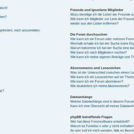
alsch!
Freunde und ignorierte Mitglieder
Wozu benötige ich die Listen der Freunde un
rden?
Wie kann ich Mitglieder zur Liste der Freund
wieder aus den Listen entfernen?
fgefordert, mich anzumelden.
Die Foren durchsuchen
Wie kann ich ein Forum oder mehrere For
Weshalb erhalte ich bei der Suche keine Er
Warum bekomme ich bei der Suche eine lee
Wie kann ich nach Mitgliedern suchen?
Wie kann ich meine eigenen Beiträge und T
Abonnements und Lesezeichen
Was ist der Unterschied zwischen einem L
Wie kann ich ein Lesezeichen auf ein Them
Wie kann ich ein Forum abonnieren?
Wie deaktiviere ich meine Abonnements?
gs?
Dateianhänge
Welche Dateianhänge sind in diesem Forum
Kann ich eine Übersicht all meiner Dateian
phpBB betreffende Fragen
Wer hat diese Forensoftware entwickelt?
Warum ist Funktion x oder y nicht enthalten
An wen soll ich mich wenden, falls es Besc