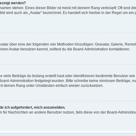
gezeigt werden?
amen stehen. Eines dieser Bilder ist meist mit deinem Rang verknüpft: Oft sind di
ld wird auch als „Avatar“ bezeichnet. Es handelt sich hierbei in der Regel um ein
 Avatar über eine der folgenden vier Methoden hinzufügen: Gravatar, Galerie, Rem
en Avatar benutzen kannst, solltest du die Board-Administration kontaktieren.
viele Beiträge du bislang erstellt hast oder identifizieren bestimmte Benutzer w
 Board-Administration festgelegt wurden. Bitte schreibe keine sinnlosen Beiträge
wird deinen Rang unter Umständen einfach wieder zurücksetzen.
rde ich aufgefordert, mich anzumelden.
ion für Nachrichten an andere Benutzer nutzen, falls diese von der Board-Administ