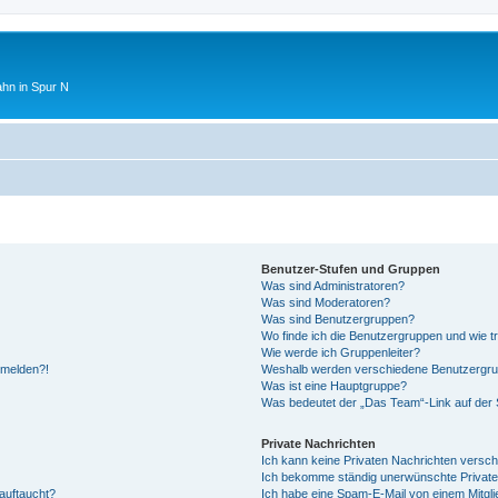
ahn in Spur N
Benutzer-Stufen und Gruppen
Was sind Administratoren?
Was sind Moderatoren?
Was sind Benutzergruppen?
Wo finde ich die Benutzergruppen und wie tr
Wie werde ich Gruppenleiter?
anmelden?!
Weshalb werden verschiedene Benutzergrupp
Was ist eine Hauptgruppe?
Was bedeutet der „Das Team“-Link auf der S
Private Nachrichten
Ich kann keine Privaten Nachrichten versch
Ich bekomme ständig unerwünschte Private
auftaucht?
Ich habe eine Spam-E-Mail von einem Mitgli