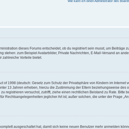
Wie kann ich einen Administrator des Board
istration dieses Forums entscheidet, ob du registriert sein musst, um Beiträge zu s
ung stehen: zum Beispiel Avatarbilder, Private Nachrichten, E-Mail-Versand an ander
 zahlreiche Vorteile bietet.
t of 1998 (deutsch: Gesetz zum Schutz der Privatsphäre von Kindern im Internet vo
unter 13 Jahren erheben, hierzu die Zustimmung der Eltern beziehungsweise des o
h zu registrieren versuchst, zutrifft, ziehe einen rechtlichen Beistand zu Rate. Bit
für Rechtsangelegenheiten jeglicher Art ist; außer solchen, die unter der Frage „
.
g komplett ausgeschaltet hat, damit sich keine neuen Benutzer mehr anmelden könn