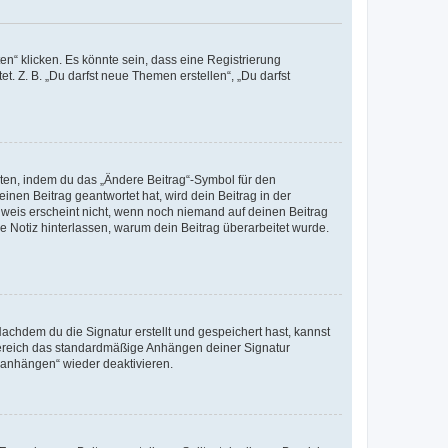
n“ klicken. Es könnte sein, dass eine Registrierung
t. Z. B. „Du darfst neue Themen erstellen“, „Du darfst
iten, indem du das „Ändere Beitrag“-Symbol für den
inen Beitrag geantwortet hat, wird dein Beitrag in der
nweis erscheint nicht, wenn noch niemand auf deinen Beitrag
ne Notiz hinterlassen, warum dein Beitrag überarbeitet wurde.
chdem du die Signatur erstellt und gespeichert hast, kannst
Bereich das standardmäßige Anhängen deiner Signatur
r anhängen“ wieder deaktivieren.