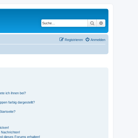
Suche
Erweiterte Suche
Registrieren
Anmelden
ete ich ihnen bei?
en farbig dargestellt?
tartseite?
icken!
 Nachrichten!
ed dieses Forums erhalten!