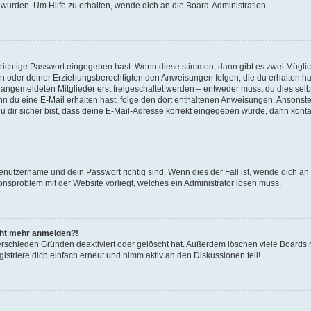
 wurden. Um Hilfe zu erhalten, wende dich an die Board-Administration.
 richtige Passwort eingegeben hast. Wenn diese stimmen, dann gibt es zwei Mögl
tern oder deiner Erziehungsberechtigten den Anweisungen folgen, die du erhalten ha
u angemeldeten Mitglieder erst freigeschaltet werden – entweder musst du dies selbs
. Wenn du eine E-Mail erhalten hast, folge den dort enthaltenen Anweisungen. Ansons
 dir sicher bist, dass deine E-Mail-Adresse korrekt eingegeben wurde, dann kontak
Benutzername und dein Passwort richtig sind. Wenn dies der Fall ist, wende dich a
ionsproblem mit der Website vorliegt, welches ein Administrator lösen muss.
icht mehr anmelden?!
erschieden Gründen deaktiviert oder gelöscht hat. Außerdem löschen viele Boards r
triere dich einfach erneut und nimm aktiv an den Diskussionen teil!