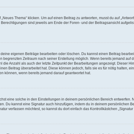
„Neues Thema“ klicken. Um auf einen Beitrag zu antworten, musst du auf „Antworte
e Berechtigungen sind jeweils am Ende der Foren- und der Beitragsansicht aufgeliste
r deine eigenen Beiträge bearbeiten oder löschen. Du kannst einen Beitrag bearbe
inen begrenzten Zeitraum nach seiner Erstellung möglich. Wenn bereits jemand auf de
 die Anzahl als auch der letzte Zeitpunkt der Bearbeitungen angezeigt. Dieser Hi
en Beitrag überarbeitet hat. Diese können jedoch, falls sie es für nötig halten, ei
hen können, wenn bereits jemand darauf geantwortet hat.
st eine solche in den Einstellungen in deinem persönlichen Bereich entwerfen. Na
eren. Du kannst eine Signatur auch hinzufügen, indem du in deinem persönlichen 
atur verfassen möchtest, so kannst du dort einfach das Kontrollkästchen „Signatu