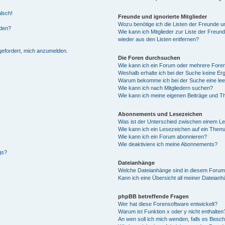
alsch!
Freunde und ignorierte Mitglieder
Wozu benötige ich die Listen der Freunde un
rden?
Wie kann ich Mitglieder zur Liste der Freund
wieder aus den Listen entfernen?
fgefordert, mich anzumelden.
Die Foren durchsuchen
Wie kann ich ein Forum oder mehrere For
Weshalb erhalte ich bei der Suche keine Er
Warum bekomme ich bei der Suche eine lee
Wie kann ich nach Mitgliedern suchen?
Wie kann ich meine eigenen Beiträge und T
Abonnements und Lesezeichen
Was ist der Unterschied zwischen einem L
Wie kann ich ein Lesezeichen auf ein Them
Wie kann ich ein Forum abonnieren?
Wie deaktiviere ich meine Abonnements?
gs?
Dateianhänge
Welche Dateianhänge sind in diesem Forum
Kann ich eine Übersicht all meiner Dateian
phpBB betreffende Fragen
Wer hat diese Forensoftware entwickelt?
Warum ist Funktion x oder y nicht enthalten
An wen soll ich mich wenden, falls es Besc