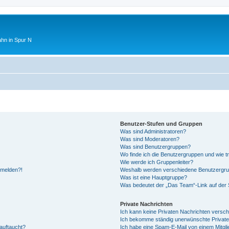
ahn in Spur N
Benutzer-Stufen und Gruppen
Was sind Administratoren?
Was sind Moderatoren?
Was sind Benutzergruppen?
Wo finde ich die Benutzergruppen und wie tr
Wie werde ich Gruppenleiter?
anmelden?!
Weshalb werden verschiedene Benutzergrupp
Was ist eine Hauptgruppe?
Was bedeutet der „Das Team“-Link auf der S
Private Nachrichten
Ich kann keine Privaten Nachrichten versch
Ich bekomme ständig unerwünschte Private
auftaucht?
Ich habe eine Spam-E-Mail von einem Mitgli