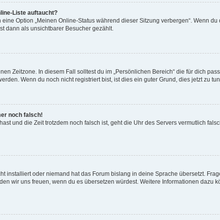
ine-Liste auftaucht?
n eine Option „Meinen Online-Status während dieser Sitzung verbergen“. Wenn du d
st dann als unsichtbarer Besucher gezählt.
en Zeitzone. In diesem Fall solltest du im „Persönlichen Bereich“ die für dich passe
den. Wenn du noch nicht registriert bist, ist dies ein guter Grund, dies jetzt zu tun
mer noch falsch!
t hast und die Zeit trotzdem noch falsch ist, geht die Uhr des Servers vermutlich fal
t installiert oder niemand hat das Forum bislang in deine Sprache übersetzt. Frag
, würden wir uns freuen, wenn du es übersetzen würdest. Weitere Informationen dazu