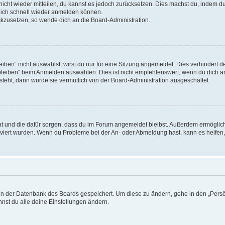
 nicht wieder mitteilen, du kannst es jedoch zurücksetzen. Dies machst du, indem 
 dich schnell wieder anmelden können.
ückzusetzen, so wende dich an die Board-Administration.
en“ nicht auswählst, wirst du nur für eine Sitzung angemeldet. Dies verhindert 
leiben“ beim Anmelden auswählen. Dies ist nicht empfehlenswert, wenn du dich an
 steht, dann wurde sie vermutlich von der Board-Administration ausgeschaltet.
 hat und die dafür sorgen, dass du im Forum angemeldet bleibst. Außerdem ermögli
tiviert wurden. Wenn du Probleme bei der An- oder Abmeldung hast, kann es helfen
n in der Datenbank des Boards gespeichert. Um diese zu ändern, gehe in den „Persö
nst du alle deine Einstellungen ändern.