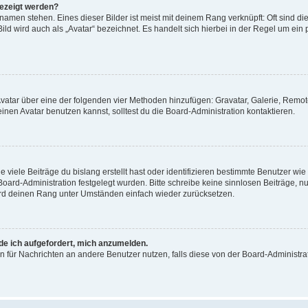
gezeigt werden?
amen stehen. Eines dieser Bilder ist meist mit deinem Rang verknüpft: Oft sind di
ld wird auch als „Avatar“ bezeichnet. Es handelt sich hierbei in der Regel um ein
 Avatar über eine der folgenden vier Methoden hinzufügen: Gravatar, Galerie, Rem
en Avatar benutzen kannst, solltest du die Board-Administration kontaktieren.
viele Beiträge du bislang erstellt hast oder identifizieren bestimmte Benutzer w
 Board-Administration festgelegt wurden. Bitte schreibe keine sinnlosen Beiträge
wird deinen Rang unter Umständen einfach wieder zurücksetzen.
rde ich aufgefordert, mich anzumelden.
ion für Nachrichten an andere Benutzer nutzen, falls diese von der Board-Administ