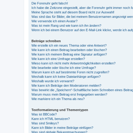
Die Forenuhr geht falsch!
Ich habe die Zeitzone eingestellt, aber die Forenuhr geht immer noch f
Meine Sprache steht auf diesem Board nicht zur Auswahl!
Was sind das für Bilder, die bei meinem Benutzernamen angezeigt we
Wie verwende ich einen Avatar?
Was ist mein Rang und wie kann ich ihn ändern?
Wenn ich bei einem Benutzer auf den E-Mail-Link klicke, werde ich au
Beiträge schreiben
Wie erstelle ich ein neues Thema oder eine Antwort?
Wie kann ich einen Beitrag bearbeiten oder löschen?
Wie kann ich meinem Beitrag eine Signatur anfügen?
Wie kann ich eine Umfrage erstellen?
Wieso kann ich nicht mehr Antwortmöglichkeiten erstellen?
Wie bearbeite oder lösche ich eine Umfrage?
Warum kann ich auf bestimmte Foren nicht zugreifen?
Weshalb kann ich keine Dateianhänge anfügen?
Weshalb wurde ich verwarnt?
Wie kann ich Beiträge den Moderatoren melden?
Was bewirkt die „Speichern“-Schaltfläche beim Schreiben eines Beitra
Warum muss mein Beitrag erst freigegeben werden?
Wie markiere ich ein Thema als neu?
Textformatierung und Thementypen
Was ist BBCode?
Kann ich HTML benutzen?
Was sind Smileys?
Kann ich Bilder in meine Beiträge einfügen?
Was sind globale Bekanntmachungen?