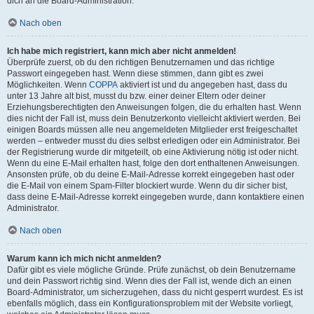
dich an die Board-Administration.
Nach oben
Ich habe mich registriert, kann mich aber nicht anmelden!
Überprüfe zuerst, ob du den richtigen Benutzernamen und das richtige
Passwort eingegeben hast. Wenn diese stimmen, dann gibt es zwei
Möglichkeiten. Wenn
COPPA
aktiviert ist und du angegeben hast, dass du
unter 13 Jahre alt bist, musst du bzw. einer deiner Eltern oder deiner
Erziehungsberechtigten den Anweisungen folgen, die du erhalten hast. Wenn
dies nicht der Fall ist, muss dein Benutzerkonto vielleicht aktiviert werden. Bei
einigen Boards müssen alle neu angemeldeten Mitglieder erst freigeschaltet
werden – entweder musst du dies selbst erledigen oder ein Administrator. Bei
der Registrierung wurde dir mitgeteilt, ob eine Aktivierung nötig ist oder nicht.
Wenn du eine E-Mail erhalten hast, folge den dort enthaltenen Anweisungen.
Ansonsten prüfe, ob du deine E-Mail-Adresse korrekt eingegeben hast oder
die E-Mail von einem Spam-Filter blockiert wurde. Wenn du dir sicher bist,
dass deine E-Mail-Adresse korrekt eingegeben wurde, dann kontaktiere einen
Administrator.
Nach oben
Warum kann ich mich nicht anmelden?
Dafür gibt es viele mögliche Gründe. Prüfe zunächst, ob dein Benutzername
und dein Passwort richtig sind. Wenn dies der Fall ist, wende dich an einen
Board-Administrator, um sicherzugehen, dass du nicht gesperrt wurdest. Es ist
ebenfalls möglich, dass ein Konfigurationsproblem mit der Website vorliegt,