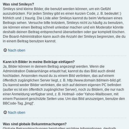
Was sind Smileys?
Smileys sind kleine Bilder, die benutzt werden können, um ein Gefühl
auszudrücken. Für jeden Smiley gibt es einen kurzen Code, z. B. bedeutet :)
fröhlich und :( traurig. Die Liste aller Smileys kannst du beim Verfassen eines
Beitrags sehen. Versuche bitte trotzdem, Smileys nicht zu häufig zu benutzen,
sie können einen Beitrag schnell unlesbar machen und ein Moderator könnte
deshalb deinen Beitrag entsprechend überarbeiten oder gar komplett löschen.
Die Board-Administration kann auch die Anzahl der Smileys begrenzen, die du
in einem Beitrag benutzen kannst.
Nach oben
Kann ich Bilder in meine Beiträge einfügen?
Ja, Bilder können in deinem Beitrag angezeigt werden. Wenn die
Administration Dateianhänge erlaubt hat, kannst du das Bild auch direkt
hochladen. Ansonsten musst du zu einem Bild verlinken, das auf einem
öffentlich zugänglichen Server liegt, z. B. http://www.domain.tld/mein-bild.gif.
Du kannst weder Bilder verlinken, die sich auf deinem eigenen PC befinden
(außer es ist ein öffentlich zugänglicher Server), noch zu Bildern, die nur nach
einer Anmeldung verfügbar sind, z. B. Hotmail- oder Yahoo-Mailboxen, mit
einem Passwort geschützte Seiten usw. Um das Bild anzuzeigen, benutze den
BBCode-Tag „[img]“.
Nach oben
Was sind globale Bekanntmachungen?
Globale Bekanntmachungen beinhalten wichtige Informationen, deshalb