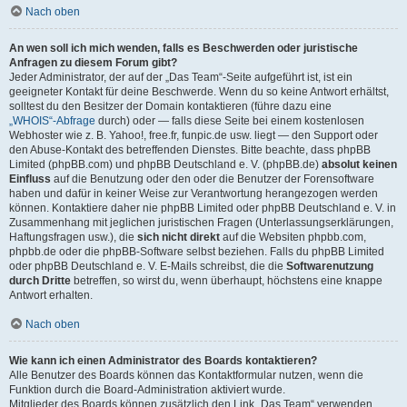
Nach oben
An wen soll ich mich wenden, falls es Beschwerden oder juristische
Anfragen zu diesem Forum gibt?
Jeder Administrator, der auf der „Das Team“-Seite aufgeführt ist, ist ein
geeigneter Kontakt für deine Beschwerde. Wenn du so keine Antwort erhältst,
solltest du den Besitzer der Domain kontaktieren (führe dazu eine
„WHOIS“-Abfrage
durch) oder — falls diese Seite bei einem kostenlosen
Webhoster wie z. B. Yahoo!, free.fr, funpic.de usw. liegt — den Support oder
den Abuse-Kontakt des betreffenden Dienstes. Bitte beachte, dass phpBB
Limited (phpBB.com) und phpBB Deutschland e. V. (phpBB.de)
absolut keinen
Einfluss
auf die Benutzung oder den oder die Benutzer der Forensoftware
haben und dafür in keiner Weise zur Verantwortung herangezogen werden
können. Kontaktiere daher nie phpBB Limited oder phpBB Deutschland e. V. in
Zusammenhang mit jeglichen juristischen Fragen (Unterlassungserklärungen,
Haftungsfragen usw.), die
sich nicht direkt
auf die Websiten phpbb.com,
phpbb.de oder die phpBB-Software selbst beziehen. Falls du phpBB Limited
oder phpBB Deutschland e. V. E-Mails schreibst, die die
Softwarenutzung
durch Dritte
betreffen, so wirst du, wenn überhaupt, höchstens eine knappe
Antwort erhalten.
Nach oben
Wie kann ich einen Administrator des Boards kontaktieren?
Alle Benutzer des Boards können das Kontaktformular nutzen, wenn die
Funktion durch die Board-Administration aktiviert wurde.
Mitglieder des Boards können zusätzlich den Link „Das Team“ verwenden.