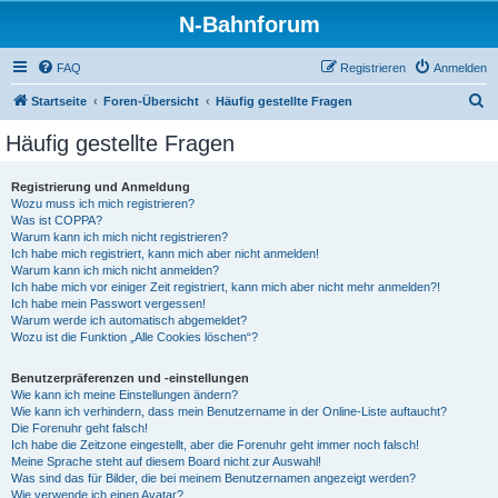
N-Bahnforum
FAQ
Registrieren
Anmelden
S
Startseite
Foren-Übersicht
Häufig gestellte Fragen
u
Häufig gestellte Fragen
c
h
Registrierung und Anmeldung
Wozu muss ich mich registrieren?
e
Was ist COPPA?
Warum kann ich mich nicht registrieren?
Ich habe mich registriert, kann mich aber nicht anmelden!
Warum kann ich mich nicht anmelden?
Ich habe mich vor einiger Zeit registriert, kann mich aber nicht mehr anmelden?!
Ich habe mein Passwort vergessen!
Warum werde ich automatisch abgemeldet?
Wozu ist die Funktion „Alle Cookies löschen“?
Benutzerpräferenzen und -einstellungen
Wie kann ich meine Einstellungen ändern?
Wie kann ich verhindern, dass mein Benutzername in der Online-Liste auftaucht?
Die Forenuhr geht falsch!
Ich habe die Zeitzone eingestellt, aber die Forenuhr geht immer noch falsch!
Meine Sprache steht auf diesem Board nicht zur Auswahl!
Was sind das für Bilder, die bei meinem Benutzernamen angezeigt werden?
Wie verwende ich einen Avatar?