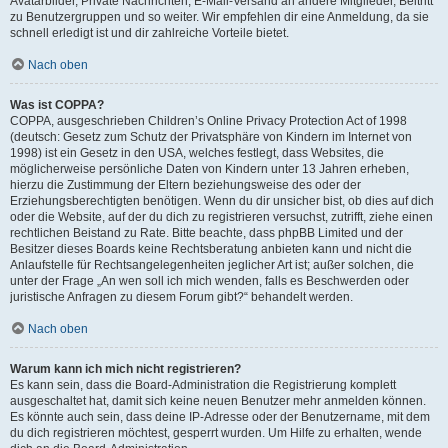
Avatarbilder, Private Nachrichten, E-Mail-Versand an andere Mitglieder, Beitritt
zu Benutzergruppen und so weiter. Wir empfehlen dir eine Anmeldung, da sie
schnell erledigt ist und dir zahlreiche Vorteile bietet.
Nach oben
Was ist COPPA?
COPPA, ausgeschrieben Children’s Online Privacy Protection Act of 1998
(deutsch: Gesetz zum Schutz der Privatsphäre von Kindern im Internet von
1998) ist ein Gesetz in den USA, welches festlegt, dass Websites, die
möglicherweise persönliche Daten von Kindern unter 13 Jahren erheben,
hierzu die Zustimmung der Eltern beziehungsweise des oder der
Erziehungsberechtigten benötigen. Wenn du dir unsicher bist, ob dies auf dich
oder die Website, auf der du dich zu registrieren versuchst, zutrifft, ziehe einen
rechtlichen Beistand zu Rate. Bitte beachte, dass phpBB Limited und der
Besitzer dieses Boards keine Rechtsberatung anbieten kann und nicht die
Anlaufstelle für Rechtsangelegenheiten jeglicher Art ist; außer solchen, die
unter der Frage „An wen soll ich mich wenden, falls es Beschwerden oder
juristische Anfragen zu diesem Forum gibt?“ behandelt werden.
Nach oben
Warum kann ich mich nicht registrieren?
Es kann sein, dass die Board-Administration die Registrierung komplett
ausgeschaltet hat, damit sich keine neuen Benutzer mehr anmelden können.
Es könnte auch sein, dass deine IP-Adresse oder der Benutzername, mit dem
du dich registrieren möchtest, gesperrt wurden. Um Hilfe zu erhalten, wende