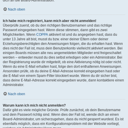
dich an die Board-Administration.
Nach oben
Ich habe mich registriert, kann mich aber nicht anmelden!
Überprüfe zuerst, ob du den richtigen Benutzernamen und das richtige
Passwort eingegeben hast. Wenn diese stimmen, dann gibt es zwei
Möglichkeiten. Wenn
COPPA
aktiviert ist und du angegeben hast, dass du
unter 13 Jahre alt bist, musst du bzw. einer deiner Eltern oder deiner
Erziehungsberechtigten den Anweisungen folgen, die du erhalten hast. Wenn
dies nicht der Fall ist, muss dein Benutzerkonto vielleicht aktiviert werden. Bei
einigen Boards müssen alle neu angemeldeten Mitglieder erst freigeschaltet
werden – entweder musst du dies selbst erledigen oder ein Administrator. Bei
der Registrierung wurde dir mitgeteilt, ob eine Aktivierung nötig ist oder nicht.
Wenn du eine E-Mail erhalten hast, folge den dort enthaltenen Anweisungen.
Ansonsten prüfe, ob du deine E-Mail-Adresse korrekt eingegeben hast oder
die E-Mail von einem Spam-Filter blockiert wurde. Wenn du dir sicher bist,
dass deine E-Mail-Adresse korrekt eingegeben wurde, dann kontaktiere einen
Administrator.
Nach oben
Warum kann ich mich nicht anmelden?
Dafür gibt es viele mögliche Gründe. Prüfe zunächst, ob dein Benutzername
und dein Passwort richtig sind. Wenn dies der Fall ist, wende dich an einen
Board-Administrator, um sicherzugehen, dass du nicht gesperrt wurdest. Es ist
ebenfalls möglich, dass ein Konfigurationsproblem mit der Website vorliegt,