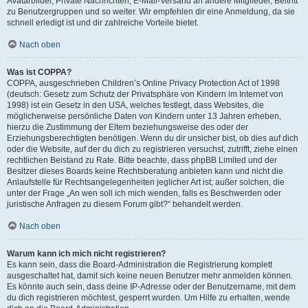
Avatarbilder, Private Nachrichten, E-Mail-Versand an andere Mitglieder, Beitritt
zu Benutzergruppen und so weiter. Wir empfehlen dir eine Anmeldung, da sie
schnell erledigt ist und dir zahlreiche Vorteile bietet.
Nach oben
Was ist COPPA?
COPPA, ausgeschrieben Children’s Online Privacy Protection Act of 1998
(deutsch: Gesetz zum Schutz der Privatsphäre von Kindern im Internet von
1998) ist ein Gesetz in den USA, welches festlegt, dass Websites, die
möglicherweise persönliche Daten von Kindern unter 13 Jahren erheben,
hierzu die Zustimmung der Eltern beziehungsweise des oder der
Erziehungsberechtigten benötigen. Wenn du dir unsicher bist, ob dies auf dich
oder die Website, auf der du dich zu registrieren versuchst, zutrifft, ziehe einen
rechtlichen Beistand zu Rate. Bitte beachte, dass phpBB Limited und der
Besitzer dieses Boards keine Rechtsberatung anbieten kann und nicht die
Anlaufstelle für Rechtsangelegenheiten jeglicher Art ist; außer solchen, die
unter der Frage „An wen soll ich mich wenden, falls es Beschwerden oder
juristische Anfragen zu diesem Forum gibt?“ behandelt werden.
Nach oben
Warum kann ich mich nicht registrieren?
Es kann sein, dass die Board-Administration die Registrierung komplett
ausgeschaltet hat, damit sich keine neuen Benutzer mehr anmelden können.
Es könnte auch sein, dass deine IP-Adresse oder der Benutzername, mit dem
du dich registrieren möchtest, gesperrt wurden. Um Hilfe zu erhalten, wende