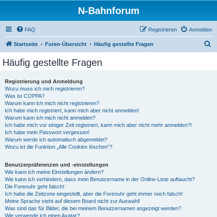
N-Bahnforum
FAQ
Registrieren
Anmelden
S
Startseite
Foren-Übersicht
Häufig gestellte Fragen
u
Häufig gestellte Fragen
c
h
Registrierung und Anmeldung
Wozu muss ich mich registrieren?
e
Was ist COPPA?
Warum kann ich mich nicht registrieren?
Ich habe mich registriert, kann mich aber nicht anmelden!
Warum kann ich mich nicht anmelden?
Ich habe mich vor einiger Zeit registriert, kann mich aber nicht mehr anmelden?!
Ich habe mein Passwort vergessen!
Warum werde ich automatisch abgemeldet?
Wozu ist die Funktion „Alle Cookies löschen“?
Benutzerpräferenzen und -einstellungen
Wie kann ich meine Einstellungen ändern?
Wie kann ich verhindern, dass mein Benutzername in der Online-Liste auftaucht?
Die Forenuhr geht falsch!
Ich habe die Zeitzone eingestellt, aber die Forenuhr geht immer noch falsch!
Meine Sprache steht auf diesem Board nicht zur Auswahl!
Was sind das für Bilder, die bei meinem Benutzernamen angezeigt werden?
Wie verwende ich einen Avatar?