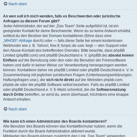
Nach oben
An wen soll ich mich wenden, falls es Beschwerden oder juristische
Anfragen zu diesem Forum gibt?
Jeder Administrator, der auf der „Das Team“-Seite aufgeführt ist, ist ein
geeigneter Kontakt für deine Beschwerde. Wenn du so keine Antwort erhältst,
solltest du den Besitzer der Domain kontaktieren (führe dazu eine
„WHOIS“-Abfrage
durch) oder — falls diese Seite bei einem kostenlosen
Webhoster wie z. B. Yahoo!, free.fr, funpic.de usw. liegt — den Support oder
den Abuse-Kontakt des betreffenden Dienstes. Bitte beachte, dass phpBB
Limited (phpBB.com) und phpBB Deutschland e. V. (phpBB.de)
absolut keinen
Einfluss
auf die Benutzung oder den oder die Benutzer der Forensoftware
haben und dafür in keiner Weise zur Verantwortung herangezogen werden
können. Kontaktiere daher nie phpBB Limited oder phpBB Deutschland e. V. in
Zusammenhang mit jeglichen juristischen Fragen (Unterlassungserklärungen,
Haftungsfragen usw.), die
sich nicht direkt
auf die Websiten phpbb.com,
phpbb.de oder die phpBB-Software selbst beziehen. Falls du phpBB Limited
oder phpBB Deutschland e. V. E-Mails schreibst, die die
Softwarenutzung
durch Dritte
betreffen, so wirst du, wenn überhaupt, höchstens eine knappe
Antwort erhalten.
Nach oben
Wie kann ich einen Administrator des Boards kontaktieren?
Alle Benutzer des Boards können das Kontaktformular nutzen, wenn die
Funktion durch die Board-Administration aktiviert wurde.
Mitglieder des Boards können zusätzlich den Link „Das Team“ verwenden.