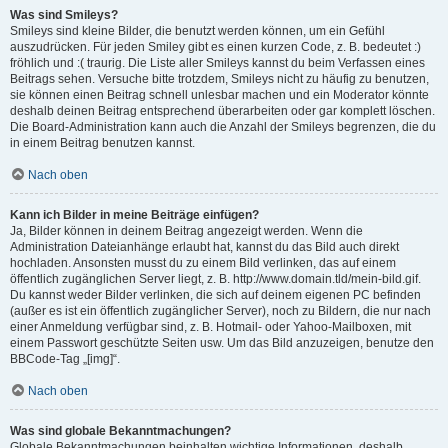
Was sind Smileys?
Smileys sind kleine Bilder, die benutzt werden können, um ein Gefühl
auszudrücken. Für jeden Smiley gibt es einen kurzen Code, z. B. bedeutet :)
fröhlich und :( traurig. Die Liste aller Smileys kannst du beim Verfassen eines
Beitrags sehen. Versuche bitte trotzdem, Smileys nicht zu häufig zu benutzen,
sie können einen Beitrag schnell unlesbar machen und ein Moderator könnte
deshalb deinen Beitrag entsprechend überarbeiten oder gar komplett löschen.
Die Board-Administration kann auch die Anzahl der Smileys begrenzen, die du
in einem Beitrag benutzen kannst.
Nach oben
Kann ich Bilder in meine Beiträge einfügen?
Ja, Bilder können in deinem Beitrag angezeigt werden. Wenn die
Administration Dateianhänge erlaubt hat, kannst du das Bild auch direkt
hochladen. Ansonsten musst du zu einem Bild verlinken, das auf einem
öffentlich zugänglichen Server liegt, z. B. http://www.domain.tld/mein-bild.gif.
Du kannst weder Bilder verlinken, die sich auf deinem eigenen PC befinden
(außer es ist ein öffentlich zugänglicher Server), noch zu Bildern, die nur nach
einer Anmeldung verfügbar sind, z. B. Hotmail- oder Yahoo-Mailboxen, mit
einem Passwort geschützte Seiten usw. Um das Bild anzuzeigen, benutze den
BBCode-Tag „[img]“.
Nach oben
Was sind globale Bekanntmachungen?
Globale Bekanntmachungen beinhalten wichtige Informationen, deshalb