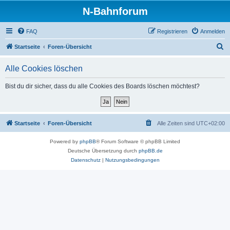
N-Bahnforum
FAQ
Registrieren
Anmelden
S
Startseite
Foren-Übersicht
u
Alle Cookies löschen
c
h
Bist du dir sicher, dass du alle Cookies des Boards löschen möchtest?
e
Startseite
Foren-Übersicht
Alle Zeiten sind
UTC+02:00
Powered by
phpBB
® Forum Software © phpBB Limited
Deutsche Übersetzung durch
phpBB.de
Datenschutz
|
Nutzungsbedingungen