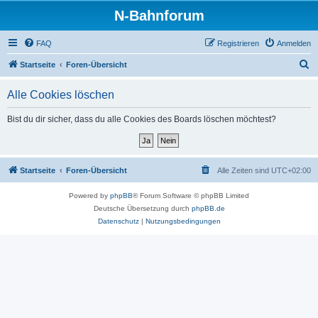
N-Bahnforum
FAQ
Registrieren
Anmelden
S
Startseite
Foren-Übersicht
u
Alle Cookies löschen
c
h
Bist du dir sicher, dass du alle Cookies des Boards löschen möchtest?
e
Startseite
Foren-Übersicht
Alle Zeiten sind
UTC+02:00
Powered by
phpBB
® Forum Software © phpBB Limited
Deutsche Übersetzung durch
phpBB.de
Datenschutz
|
Nutzungsbedingungen