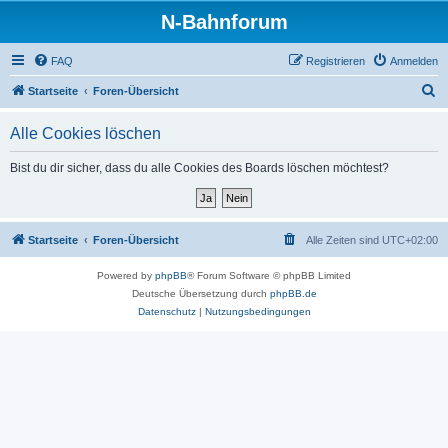
N-Bahnforum
FAQ
Registrieren
Anmelden
S
Startseite
Foren-Übersicht
u
Alle Cookies löschen
c
h
Bist du dir sicher, dass du alle Cookies des Boards löschen möchtest?
e
Startseite
Foren-Übersicht
Alle Zeiten sind
UTC+02:00
Powered by
phpBB
® Forum Software © phpBB Limited
Deutsche Übersetzung durch
phpBB.de
Datenschutz
|
Nutzungsbedingungen