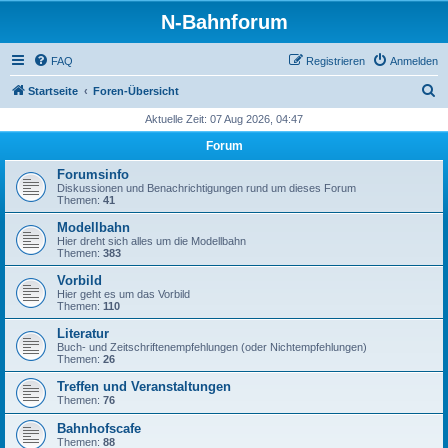
N-Bahnforum
FAQ
Registrieren
Anmelden
S
Startseite
Foren-Übersicht
u
Aktuelle Zeit: 07 Aug 2026, 04:47
c
Forum
h
Forumsinfo
e
Diskussionen und Benachrichtigungen rund um dieses Forum
Themen:
41
Modellbahn
Hier dreht sich alles um die Modellbahn
Themen:
383
Vorbild
Hier geht es um das Vorbild
Themen:
110
Literatur
Buch- und Zeitschriftenempfehlungen (oder Nichtempfehlungen)
Themen:
26
Treffen und Veranstaltungen
Themen:
76
Bahnhofscafe
Themen:
88