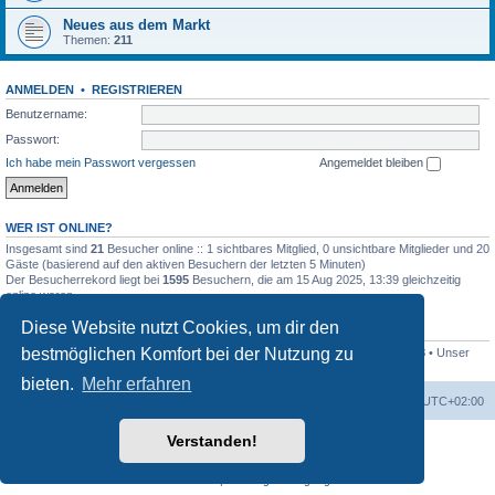
Neues aus dem Markt
Themen:
211
ANMELDEN
•
REGISTRIEREN
Benutzername:
Passwort:
Ich habe mein Passwort vergessen
Angemeldet bleiben
WER IST ONLINE?
Insgesamt sind
21
Besucher online :: 1 sichtbares Mitglied, 0 unsichtbare Mitglieder und 20
Gäste (basierend auf den aktiven Besuchern der letzten 5 Minuten)
Der Besucherrekord liegt bei
1595
Besuchern, die am 15 Aug 2025, 13:39 gleichzeitig
online waren.
Diese Website nutzt Cookies, um dir den
STATISTIK
bestmöglichen Komfort bei der Nutzung zu
Beiträge insgesamt
16955
• Themen insgesamt
953
• Mitglieder insgesamt
128
• Unser
neuestes Mitglied:
Dieselbär
bieten.
Mehr erfahren
Startseite
Foren-Übersicht
Alle Zeiten sind
UTC+02:00
Verstanden!
Powered by
phpBB
® Forum Software © phpBB Limited
Deutsche Übersetzung durch
phpBB.de
Datenschutz
|
Nutzungsbedingungen