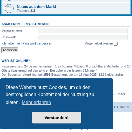
Neues aus dem Markt
Themen:
211
ANMELDEN
•
REGISTRIEREN
Benutzername:
Passwort:
Ich habe mein Passwort vergessen
Angemeldet bleiben
WER IST ONLINE?
Insgesamt sind
24
Besucher online :: 1 sichtbares Mitglied, 0 unsichtbare Mitglieder und 23
Gäste (basierend auf den aktiven Besuchern der letzten 5 Minuten)
Der Besucherrekord liegt bei
1595
Besuchern, die am 15 Aug 2025, 13:39 gleichzeitig
online waren.
Diese Website nutzt Cookies, um dir den
STATISTIK
bestmöglichen Komfort bei der Nutzung zu
Beiträge insgesamt
16956
• Themen insgesamt
954
• Mitglieder insgesamt
128
• Unser
neuestes Mitglied:
Dieselbär
bieten.
Mehr erfahren
Startseite
Foren-Übersicht
Alle Zeiten sind
UTC+02:00
Verstanden!
Powered by
phpBB
® Forum Software © phpBB Limited
Deutsche Übersetzung durch
phpBB.de
Datenschutz
|
Nutzungsbedingungen