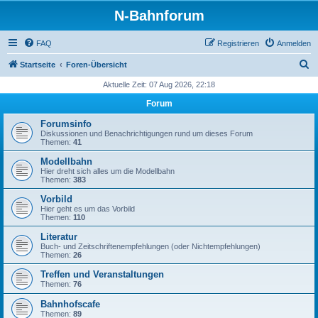
N-Bahnforum
FAQ
Registrieren
Anmelden
S
Startseite
Foren-Übersicht
u
Aktuelle Zeit: 07 Aug 2026, 22:18
c
Forum
h
Forumsinfo
e
Diskussionen und Benachrichtigungen rund um dieses Forum
Themen:
41
Modellbahn
Hier dreht sich alles um die Modellbahn
Themen:
383
Vorbild
Hier geht es um das Vorbild
Themen:
110
Literatur
Buch- und Zeitschriftenempfehlungen (oder Nichtempfehlungen)
Themen:
26
Treffen und Veranstaltungen
Themen:
76
Bahnhofscafe
Themen:
89