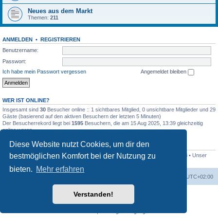
Neues aus dem Markt
Themen:
211
ANMELDEN
•
REGISTRIEREN
Benutzername:
Passwort:
Ich habe mein Passwort vergessen
Angemeldet bleiben
WER IST ONLINE?
Insgesamt sind
30
Besucher online :: 1 sichtbares Mitglied, 0 unsichtbare Mitglieder und 29
Gäste (basierend auf den aktiven Besuchern der letzten 5 Minuten)
Der Besucherrekord liegt bei
1595
Besuchern, die am 15 Aug 2025, 13:39 gleichzeitig
online waren.
Diese Website nutzt Cookies, um dir den
STATISTIK
bestmöglichen Komfort bei der Nutzung zu
Beiträge insgesamt
16952
• Themen insgesamt
953
• Mitglieder insgesamt
128
• Unser
neuestes Mitglied:
Dieselbär
bieten.
Mehr erfahren
Startseite
Foren-Übersicht
Alle Zeiten sind
UTC+02:00
Verstanden!
Powered by
phpBB
® Forum Software © phpBB Limited
Deutsche Übersetzung durch
phpBB.de
Datenschutz
|
Nutzungsbedingungen