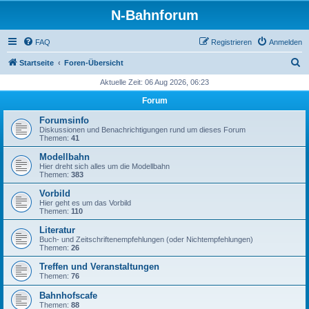
N-Bahnforum
FAQ
Registrieren
Anmelden
S
Startseite
Foren-Übersicht
u
Aktuelle Zeit: 06 Aug 2026, 06:23
c
Forum
h
Forumsinfo
e
Diskussionen und Benachrichtigungen rund um dieses Forum
Themen:
41
Modellbahn
Hier dreht sich alles um die Modellbahn
Themen:
383
Vorbild
Hier geht es um das Vorbild
Themen:
110
Literatur
Buch- und Zeitschriftenempfehlungen (oder Nichtempfehlungen)
Themen:
26
Treffen und Veranstaltungen
Themen:
76
Bahnhofscafe
Themen:
88