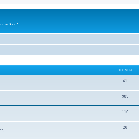
ahn in Spur N
THEMEN
41
m
383
110
26
en)