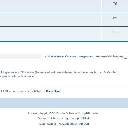
76
89
211
Ich habe mein Passwort vergessen
|
Angemeldet bleiben
re Mitglieder und 34 Gäste (basierend auf den aktiven Besuchern der letzten 5 Minuten)
gleichzeitig online waren.
mt
128
• Unser neuestes Mitglied:
Dieselbär
Powered by
phpBB
® Forum Software © phpBB Limited
Deutsche Übersetzung durch
phpBB.de
Datenschutz
|
Nutzungsbedingungen