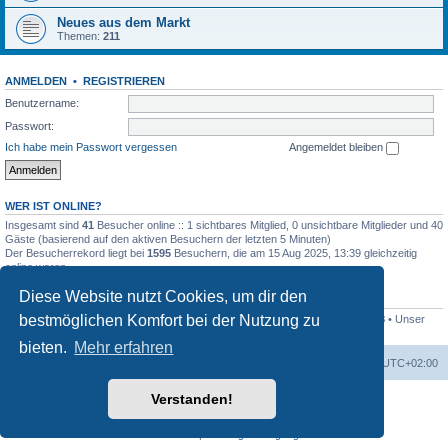
Neues aus dem Markt
Themen:
211
ANMELDEN
•
REGISTRIEREN
Benutzername:
Passwort:
Ich habe mein Passwort vergessen
Angemeldet bleiben
WER IST ONLINE?
Insgesamt sind
41
Besucher online :: 1 sichtbares Mitglied, 0 unsichtbare Mitglieder und 40
Gäste (basierend auf den aktiven Besuchern der letzten 5 Minuten)
Der Besucherrekord liegt bei
1595
Besuchern, die am 15 Aug 2025, 13:39 gleichzeitig
online waren.
Diese Website nutzt Cookies, um dir den
STATISTIK
bestmöglichen Komfort bei der Nutzung zu
Beiträge insgesamt
16957
• Themen insgesamt
954
• Mitglieder insgesamt
128
• Unser
neuestes Mitglied:
Dieselbär
bieten.
Mehr erfahren
Startseite
Foren-Übersicht
Alle Zeiten sind
UTC+02:00
Verstanden!
Powered by
phpBB
® Forum Software © phpBB Limited
Deutsche Übersetzung durch
phpBB.de
Datenschutz
|
Nutzungsbedingungen