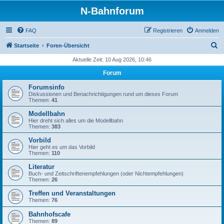
N-Bahnforum
FAQ
Registrieren
Anmelden
S
Startseite
Foren-Übersicht
u
Aktuelle Zeit: 10 Aug 2026, 10:46
c
Forum
h
Forumsinfo
e
Diskussionen und Benachrichtigungen rund um dieses Forum
Themen:
41
Modellbahn
Hier dreht sich alles um die Modellbahn
Themen:
383
Vorbild
Hier geht es um das Vorbild
Themen:
110
Literatur
Buch- und Zeitschriftenempfehlungen (oder Nichtempfehlungen)
Themen:
26
Treffen und Veranstaltungen
Themen:
76
Bahnhofscafe
Themen:
89