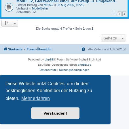
Modul 12, Gleiswechsel eingl. auf zweigl. u. umgekehrt.
Letzter Beitrag von
MHAG
«
03 Aug 2026, 10:25
Verfasst in
Modellbahn
Antworten:
12
1
2
Die Suche ergab 4 Treffer • Seite
1
von
1
Gehe zu
Startseite
Foren-Übersicht
Alle Zeiten sind
UTC+02:00
Powered by
phpBB
® Forum Software © phpBB Limited
Deutsche Übersetzung durch
phpBB.de
Datenschutz
|
Nutzungsbedingungen
Diese Website nutzt Cookies, um dir den
bestmöglichen Komfort bei der Nutzung zu
bieten.
Mehr erfahren
Verstanden!