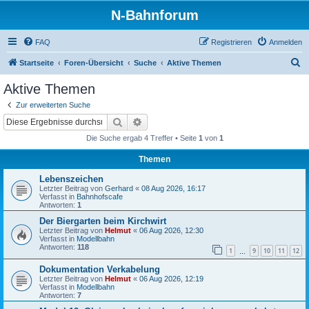
N-Bahnforum
FAQ
Registrieren
Anmelden
S
Startseite
Foren-Übersicht
Suche
Aktive Themen
u
Aktive Themen
c
Zur erweiterten Suche
h
Suche
Erweiterte Suche
e
Die Suche ergab 4 Treffer • Seite
1
von
1
Themen
Lebenszeichen
Letzter Beitrag von
Gerhard
«
08 Aug 2026, 16:17
Verfasst in
Bahnhofscafe
Antworten:
1
Der Biergarten beim Kirchwirt
Letzter Beitrag von
Helmut
«
06 Aug 2026, 12:30
Verfasst in
Modellbahn
Antworten:
118
1
9
10
11
12
…
Dokumentation Verkabelung
Letzter Beitrag von
Helmut
«
06 Aug 2026, 12:19
Verfasst in
Modellbahn
Antworten:
7