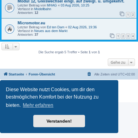
Modul 12, Gleiswechsel eingl. auf zweigl. u. umgekehrt.
Letzter Beitrag von
MHAG
«
03 Aug 2026, 10:25
Verfasst in
Modellbahn
Antworten:
12
1
2
Micromotor.eu
Letzter Beitrag von
Ed ten Dam
«
02 Aug 2026, 19:36
Verfasst in
Neues aus dem Markt
Antworten:
37
1
2
3
4
Die Suche ergab 5 Treffer • Seite
1
von
1
Gehe zu
Startseite
Foren-Übersicht
Alle Zeiten sind
UTC+02:00
Powered by
phpBB
® Forum Software © phpBB Limited
Diese Website nutzt Cookies, um dir den
Deutsche Übersetzung durch
phpBB.de
bestmöglichen Komfort bei der Nutzung zu
Datenschutz
|
Nutzungsbedingungen
bieten.
Mehr erfahren
Verstanden!