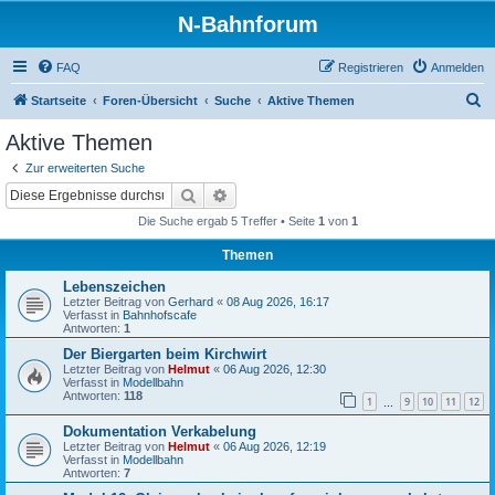
N-Bahnforum
FAQ
Registrieren
Anmelden
S
Startseite
Foren-Übersicht
Suche
Aktive Themen
u
Aktive Themen
c
Zur erweiterten Suche
h
Suche
Erweiterte Suche
e
Die Suche ergab 5 Treffer • Seite
1
von
1
Themen
Lebenszeichen
Letzter Beitrag von
Gerhard
«
08 Aug 2026, 16:17
Verfasst in
Bahnhofscafe
Antworten:
1
Der Biergarten beim Kirchwirt
Letzter Beitrag von
Helmut
«
06 Aug 2026, 12:30
Verfasst in
Modellbahn
Antworten:
118
1
9
10
11
12
…
Dokumentation Verkabelung
Letzter Beitrag von
Helmut
«
06 Aug 2026, 12:19
Verfasst in
Modellbahn
Antworten:
7