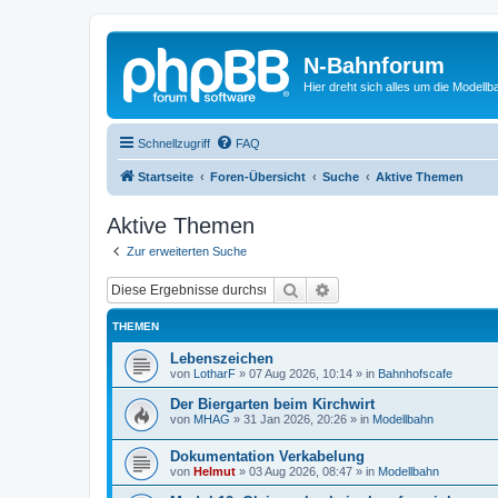
N-Bahnforum
Hier dreht sich alles um die Modellb
Schnellzugriff
FAQ
Startseite
Foren-Übersicht
Suche
Aktive Themen
Aktive Themen
Zur erweiterten Suche
Suche
Erweiterte Suche
THEMEN
Lebenszeichen
von
LotharF
»
07 Aug 2026, 10:14
» in
Bahnhofscafe
Der Biergarten beim Kirchwirt
von
MHAG
»
31 Jan 2026, 20:26
» in
Modellbahn
Dokumentation Verkabelung
von
Helmut
»
03 Aug 2026, 08:47
» in
Modellbahn