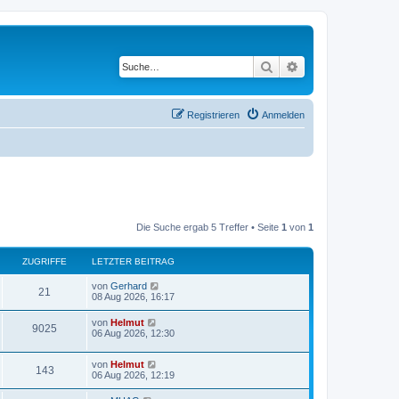
Suche
Erweiterte Suche
Registrieren
Anmelden
Die Suche ergab 5 Treffer • Seite
1
von
1
ZUGRIFFE
LETZTER BEITRAG
von
Gerhard
21
08 Aug 2026, 16:17
von
Helmut
9025
06 Aug 2026, 12:30
von
Helmut
143
06 Aug 2026, 12:19