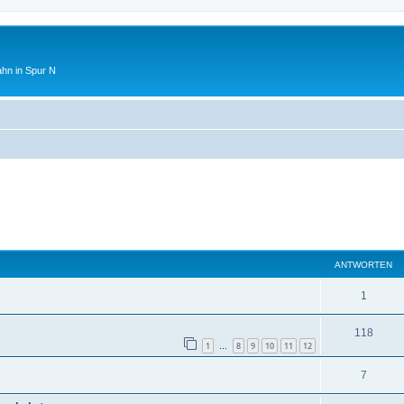
ahn in Spur N
ANTWORTEN
1
118
1
8
9
10
11
12
…
7