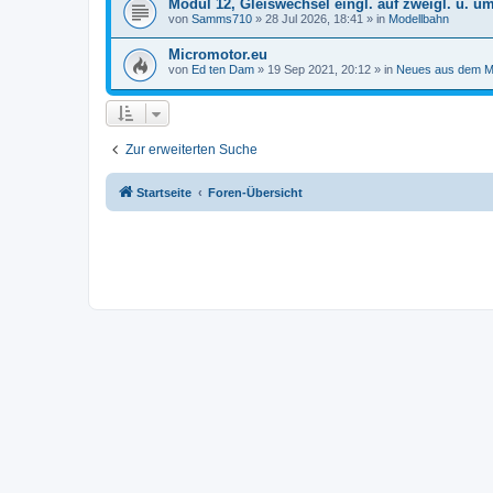
Modul 12, Gleiswechsel eingl. auf zweigl. u. u
von
Samms710
»
28 Jul 2026, 18:41
» in
Modellbahn
Micromotor.eu
von
Ed ten Dam
»
19 Sep 2021, 20:12
» in
Neues aus dem M
Zur erweiterten Suche
Startseite
Foren-Übersicht