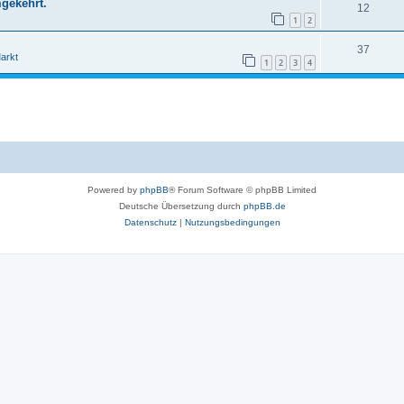
mgekehrt.
12
1
2
37
arkt
1
2
3
4
Powered by
phpBB
® Forum Software © phpBB Limited
Deutsche Übersetzung durch
phpBB.de
Datenschutz
|
Nutzungsbedingungen