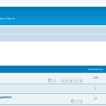
ahn in Spur N
ANTWORTEN
118
1
8
9
10
11
12
…
7
mgekehrt.
12
1
2