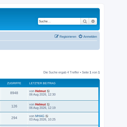
Suche
Erweiterte Suche
Registrieren
Anmelden
Die Suche ergab 4 Treffer • Seite
1
von
1
ZUGRIFFE
LETZTER BEITRAG
von
Helmut
8948
06 Aug 2026, 12:30
von
Helmut
126
06 Aug 2026, 12:19
von
MHAG
294
03 Aug 2026, 10:25