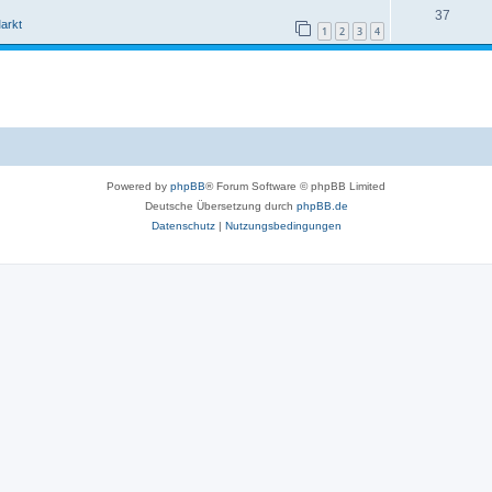
37
arkt
1
2
3
4
Powered by
phpBB
® Forum Software © phpBB Limited
Deutsche Übersetzung durch
phpBB.de
Datenschutz
|
Nutzungsbedingungen