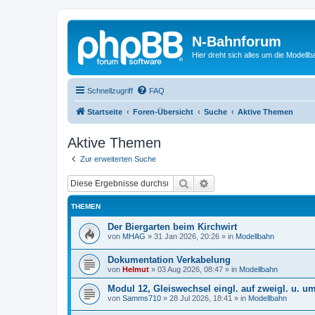
N-Bahnforum
Hier dreht sich alles um die Modellb
Schnellzugriff
FAQ
Startseite
Foren-Übersicht
Suche
Aktive Themen
Aktive Themen
Zur erweiterten Suche
Suche
Erweiterte Suche
THEMEN
Der Biergarten beim Kirchwirt
von
MHAG
»
31 Jan 2026, 20:26
» in
Modellbahn
Dokumentation Verkabelung
von
Helmut
»
03 Aug 2026, 08:47
» in
Modellbahn
Modul 12, Gleiswechsel eingl. auf zweigl. u. u
von
Samms710
»
28 Jul 2026, 18:41
» in
Modellbahn