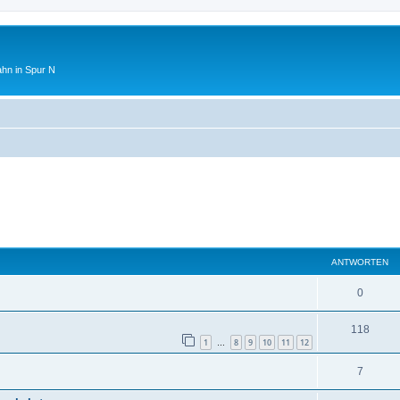
ahn in Spur N
ANTWORTEN
0
118
1
8
9
10
11
12
…
7