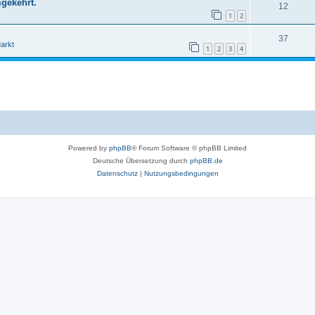
mgekehrt.
12
1
2
37
arkt
1
2
3
4
Powered by
phpBB
® Forum Software © phpBB Limited
Deutsche Übersetzung durch
phpBB.de
Datenschutz
|
Nutzungsbedingungen