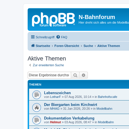
N-Bahnforum
Hier dreht sich alles um die Modellb
Schnellzugriff
FAQ
Startseite
Foren-Übersicht
Suche
Aktive Themen
Aktive Themen
Zur erweiterten Suche
Suche
Erweiterte Suche
THEMEN
Lebenszeichen
von
LotharF
»
07 Aug 2026, 10:14
» in
Bahnhofscafe
Der Biergarten beim Kirchwirt
von
MHAG
»
31 Jan 2026, 20:26
» in
Modellbahn
Dokumentation Verkabelung
von
Helmut
»
03 Aug 2026, 08:47
» in
Modellbahn