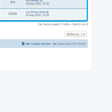
von
MHAG
304
03 Aug 2026, 10:25
von
Ed ten Dam
30006
02 Aug 2026, 19:36
Die Suche ergab 5 Treffer • Seite
1
von
1
Gehe zu
Alle Cookies löschen
Alle Zeiten sind
UTC+02:00