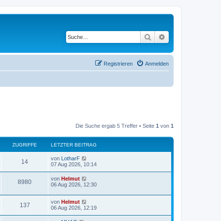
Suche
Erweiterte Suche
Registrieren
Anmelden
Die Suche ergab 5 Treffer • Seite
1
von
1
ZUGRIFFE
LETZTER BEITRAG
von
LotharF
14
07 Aug 2026, 10:14
von
Helmut
8980
06 Aug 2026, 12:30
von
Helmut
137
06 Aug 2026, 12:19