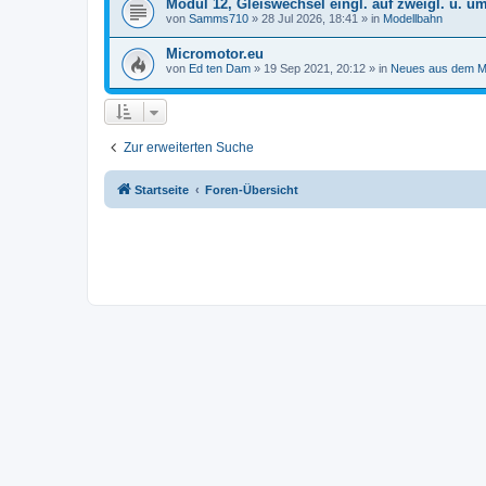
Modul 12, Gleiswechsel eingl. auf zweigl. u. u
von
Samms710
»
28 Jul 2026, 18:41
» in
Modellbahn
Micromotor.eu
von
Ed ten Dam
»
19 Sep 2021, 20:12
» in
Neues aus dem M
Zur erweiterten Suche
Startseite
Foren-Übersicht