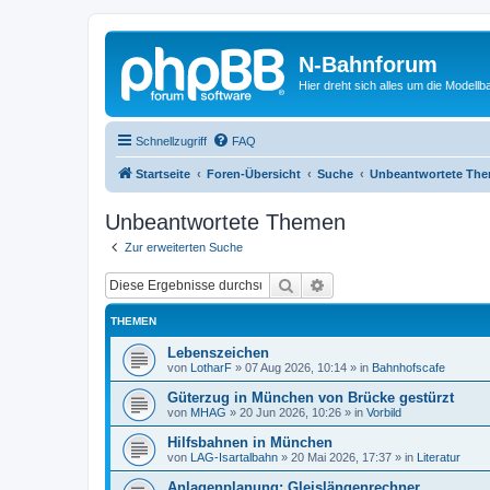
N-Bahnforum
Hier dreht sich alles um die Modellb
Schnellzugriff
FAQ
Startseite
Foren-Übersicht
Suche
Unbeantwortete Th
Unbeantwortete Themen
Zur erweiterten Suche
Suche
Erweiterte Suche
THEMEN
Lebenszeichen
von
LotharF
»
07 Aug 2026, 10:14
» in
Bahnhofscafe
Güterzug in München von Brücke gestürzt
von
MHAG
»
20 Jun 2026, 10:26
» in
Vorbild
Hilfsbahnen in München
von
LAG-Isartalbahn
»
20 Mai 2026, 17:37
» in
Literatur
Anlagenplanung: Gleislängenrechner