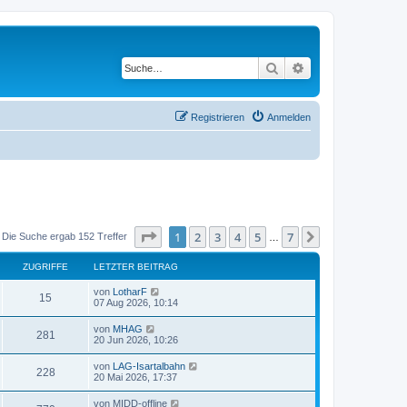
Suche
Erweiterte Suche
Registrieren
Anmelden
Seite
1
von
7
1
2
3
4
5
7
Nächste
Die Suche ergab 152 Treffer
…
ZUGRIFFE
LETZTER BEITRAG
von
LotharF
15
07 Aug 2026, 10:14
von
MHAG
281
20 Jun 2026, 10:26
von
LAG-Isartalbahn
228
20 Mai 2026, 17:37
von
MIDD-offline