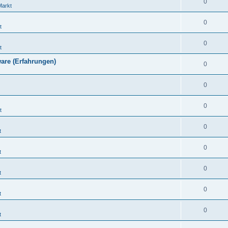
0
Markt
0
t
0
t
are (Erfahrungen)
0
0
0
t
0
t
0
t
0
t
0
t
0
t