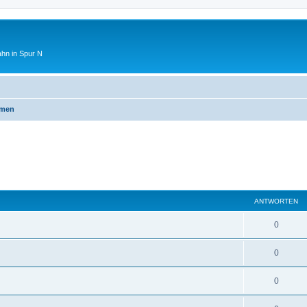
ahn in Spur N
emen
ANTWORTEN
0
0
0