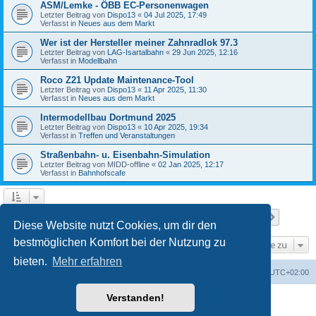
ASM/Lemke - ÖBB EC-Personenwagen
Letzter Beitrag von
Dispo13
«
04 Jul 2025, 17:49
Verfasst in
Neues aus dem Markt
Wer ist der Hersteller meiner Zahnradlok 97.3
Letzter Beitrag von
LAG-Isartalbahn
«
29 Jun 2025, 12:16
Verfasst in
Modellbahn
Roco Z21 Update Maintenance-Tool
Letzter Beitrag von
Dispo13
«
11 Apr 2025, 11:30
Verfasst in
Neues aus dem Markt
Intermodellbau Dortmund 2025
Letzter Beitrag von
Dispo13
«
10 Apr 2025, 19:34
Verfasst in
Treffen und Veranstaltungen
Straßenbahn- u. Eisenbahn-Simulation
Letzter Beitrag von
MIDD-offline
«
02 Jan 2025, 12:17
Verfasst in
Bahnhofscafe
Seite
1
von
7
1
2
3
4
5
7
Nächst
Die Suche ergab 151 Treffer
…
Diese Website nutzt Cookies, um dir den
bestmöglichen Komfort bei der Nutzung zu
Gehe zu
bieten.
Mehr erfahren
Startseite
Foren-Übersicht
Alle Zeiten sind
UTC+02:00
Verstanden!
Powered by
phpBB
® Forum Software © phpBB Limited
Deutsche Übersetzung durch
phpBB.de