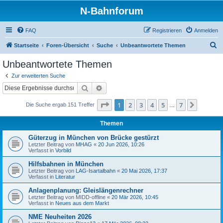
N-Bahnforum
FAQ
Registrieren
Anmelden
S
Startseite
Foren-Übersicht
Suche
Unbeantwortete Themen
u
Unbeantwortete Themen
c
Zur erweiterten Suche
h
Suche
Erweiterte Suche
e
Seite
1
von
7
1
2
3
4
5
7
Nächst
Die Suche ergab 151 Treffer
…
Themen
Güterzug in München von Brücke gestürzt
Letzter Beitrag von
MHAG
«
20 Jun 2026, 10:26
Verfasst in
Vorbild
Hilfsbahnen in München
Letzter Beitrag von
LAG-Isartalbahn
«
20 Mai 2026, 17:37
Verfasst in
Literatur
Anlagenplanung: Gleislängenrechner
Letzter Beitrag von
MIDD-offline
«
20 Mär 2026, 10:45
Verfasst in
Neues aus dem Markt
NME Neuheiten 2026