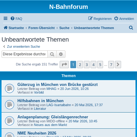
N-Bahnforum
FAQ
Registrieren
Anmelden
S
Startseite
Foren-Übersicht
Suche
Unbeantwortete Themen
u
Unbeantwortete Themen
c
Zur erweiterten Suche
h
Suche
Erweiterte Suche
e
Seite
1
von
7
1
2
3
4
5
7
Nächst
Die Suche ergab 151 Treffer
…
Themen
Güterzug in München von Brücke gestürzt
Letzter Beitrag von
MHAG
«
20 Jun 2026, 10:26
Verfasst in
Vorbild
Hilfsbahnen in München
Letzter Beitrag von
LAG-Isartalbahn
«
20 Mai 2026, 17:37
Verfasst in
Literatur
Anlagenplanung: Gleislängenrechner
Letzter Beitrag von
MIDD-offline
«
20 Mär 2026, 10:45
Verfasst in
Neues aus dem Markt
NME Neuheiten 2026