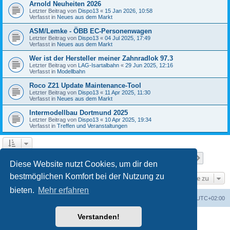
Arnold Neuheiten 2026
Letzter Beitrag von
Dispo13
«
15 Jan 2026, 10:58
Verfasst in
Neues aus dem Markt
ASM/Lemke - ÖBB EC-Personenwagen
Letzter Beitrag von
Dispo13
«
04 Jul 2025, 17:49
Verfasst in
Neues aus dem Markt
Wer ist der Hersteller meiner Zahnradlok 97.3
Letzter Beitrag von
LAG-Isartalbahn
«
29 Jun 2025, 12:16
Verfasst in
Modellbahn
Roco Z21 Update Maintenance-Tool
Letzter Beitrag von
Dispo13
«
11 Apr 2025, 11:30
Verfasst in
Neues aus dem Markt
Intermodellbau Dortmund 2025
Letzter Beitrag von
Dispo13
«
10 Apr 2025, 19:34
Verfasst in
Treffen und Veranstaltungen
Seite
1
von
7
1
2
3
4
5
7
Nächst
Die Suche ergab 152 Treffer
…
Diese Website nutzt Cookies, um dir den
bestmöglichen Komfort bei der Nutzung zu
Gehe zu
bieten.
Mehr erfahren
Startseite
Foren-Übersicht
Alle Zeiten sind
UTC+02:00
Verstanden!
Powered by
phpBB
® Forum Software © phpBB Limited
Deutsche Übersetzung durch
phpBB.de