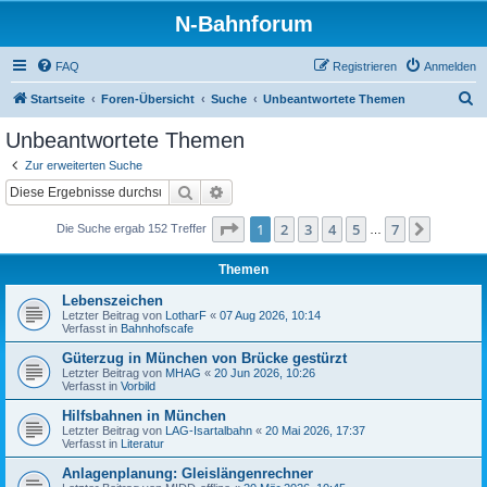
N-Bahnforum
FAQ
Registrieren
Anmelden
S
Startseite
Foren-Übersicht
Suche
Unbeantwortete Themen
u
Unbeantwortete Themen
c
Zur erweiterten Suche
h
Suche
Erweiterte Suche
e
Seite
1
von
7
1
2
3
4
5
7
Nächst
Die Suche ergab 152 Treffer
…
Themen
Lebenszeichen
Letzter Beitrag von
LotharF
«
07 Aug 2026, 10:14
Verfasst in
Bahnhofscafe
Güterzug in München von Brücke gestürzt
Letzter Beitrag von
MHAG
«
20 Jun 2026, 10:26
Verfasst in
Vorbild
Hilfsbahnen in München
Letzter Beitrag von
LAG-Isartalbahn
«
20 Mai 2026, 17:37
Verfasst in
Literatur
Anlagenplanung: Gleislängenrechner