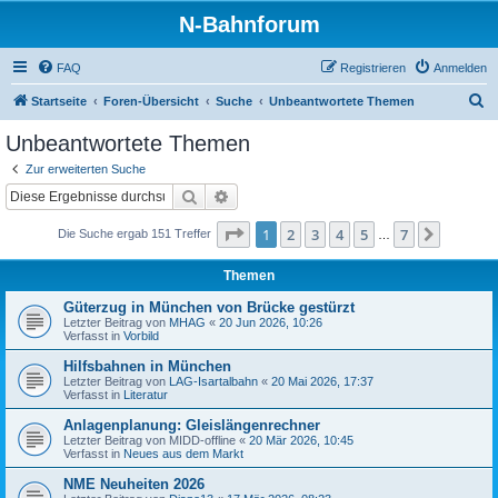
N-Bahnforum
FAQ
Registrieren
Anmelden
S
Startseite
Foren-Übersicht
Suche
Unbeantwortete Themen
u
Unbeantwortete Themen
c
Zur erweiterten Suche
h
Suche
Erweiterte Suche
e
Seite
1
von
7
1
2
3
4
5
7
Nächst
Die Suche ergab 151 Treffer
…
Themen
Güterzug in München von Brücke gestürzt
Letzter Beitrag von
MHAG
«
20 Jun 2026, 10:26
Verfasst in
Vorbild
Hilfsbahnen in München
Letzter Beitrag von
LAG-Isartalbahn
«
20 Mai 2026, 17:37
Verfasst in
Literatur
Anlagenplanung: Gleislängenrechner
Letzter Beitrag von
MIDD-offline
«
20 Mär 2026, 10:45
Verfasst in
Neues aus dem Markt
NME Neuheiten 2026