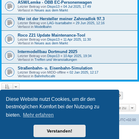
ASM/Lemke - ÖBB EC-Personenwagen
Letzter Beitrag von
Dispo13
«
04 Jul 2025, 17:49
Verfasst in
Neues aus dem Markt
Wer ist der Hersteller meiner Zahnradlok 97.3
Letzter Beitrag von
LAG-Isartalbahn
«
29 Jun 2025, 12:16
Verfasst in
Modellbahn
Roco Z21 Update Maintenance-Tool
Letzter Beitrag von
Dispo13
«
11 Apr 2025, 11:30
Verfasst in
Neues aus dem Markt
Intermodellbau Dortmund 2025
Letzter Beitrag von
Dispo13
«
10 Apr 2025, 19:34
Verfasst in
Treffen und Veranstaltungen
Straßenbahn- u. Eisenbahn-Simulation
Letzter Beitrag von
MIDD-offline
«
02 Jan 2025, 12:17
Verfasst in
Bahnhofscafe
Seite
1
von
7
1
2
3
4
5
7
Nächst
Die Suche ergab 151 Treffer
…
Diese Website nutzt Cookies, um dir den
bestmöglichen Komfort bei der Nutzung zu
Gehe zu
bieten.
Mehr erfahren
Startseite
Foren-Übersicht
Alle Zeiten sind
UTC+02:00
Verstanden!
Powered by
phpBB
® Forum Software © phpBB Limited
Deutsche Übersetzung durch
phpBB.de