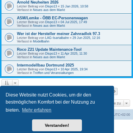
Arnold Neuheiten 2026
Letzter Beitrag von
Dispo13
«
15 Jan 2026, 10:58
Verfasst in
Neues aus dem Markt
ASM/Lemke - ÖBB EC-Personenwagen
Letzter Beitrag von
Dispo13
«
04 Jul 2025, 17:49
Verfasst in
Neues aus dem Markt
Wer ist der Hersteller meiner Zahnradlok 97.3
Letzter Beitrag von
LAG-Isartalbahn
«
29 Jun 2025, 12:16
Verfasst in
Modellbahn
Roco Z21 Update Maintenance-Tool
Letzter Beitrag von
Dispo13
«
11 Apr 2025, 11:30
Verfasst in
Neues aus dem Markt
Intermodellbau Dortmund 2025
Letzter Beitrag von
Dispo13
«
10 Apr 2025, 19:34
Verfasst in
Treffen und Veranstaltungen
Seite
1
von
7
1
2
3
4
5
7
Nächst
Die Suche ergab 152 Treffer
…
Diese Website nutzt Cookies, um dir den
bestmöglichen Komfort bei der Nutzung zu
Gehe zu
bieten.
Mehr erfahren
Startseite
Foren-Übersicht
Alle Zeiten sind
UTC+02:00
Verstanden!
Powered by
phpBB
® Forum Software © phpBB Limited
Deutsche Übersetzung durch
phpBB.de