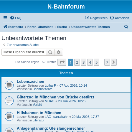
N-Bahnforum
FAQ
Registrieren
Anmelden
S
Startseite
Foren-Übersicht
Suche
Unbeantwortete Themen
u
Unbeantwortete Themen
c
Zur erweiterten Suche
h
Suche
Erweiterte Suche
e
Seite
1
von
7
1
2
3
4
5
7
Nächst
Die Suche ergab 152 Treffer
…
Themen
Lebenszeichen
Letzter Beitrag von
LotharF
«
07 Aug 2026, 10:14
Verfasst in
Bahnhofscafe
Güterzug in München von Brücke gestürzt
Letzter Beitrag von
MHAG
«
20 Jun 2026, 10:26
Verfasst in
Vorbild
Hilfsbahnen in München
Letzter Beitrag von
LAG-Isartalbahn
«
20 Mai 2026, 17:37
Verfasst in
Literatur
Anlagenplanung: Gleislängenrechner