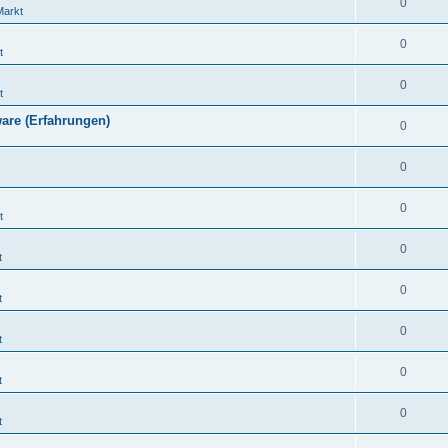
0
Markt
0
t
0
t
are (Erfahrungen)
0
0
0
t
0
t
0
t
0
t
0
t
0
t