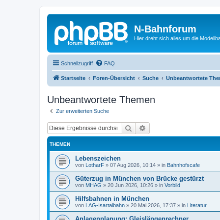
N-Bahnforum
Hier dreht sich alles um die Modellb
Schnellzugriff
FAQ
Startseite
Foren-Übersicht
Suche
Unbeantwortete Th
Unbeantwortete Themen
Zur erweiterten Suche
Suche
Erweiterte Suche
THEMEN
Lebenszeichen
von
LotharF
»
07 Aug 2026, 10:14
» in
Bahnhofscafe
Güterzug in München von Brücke gestürzt
von
MHAG
»
20 Jun 2026, 10:26
» in
Vorbild
Hilfsbahnen in München
von
LAG-Isartalbahn
»
20 Mai 2026, 17:37
» in
Literatur
Anlagenplanung: Gleislängenrechner