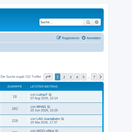
Suche
Erweiterte Suche
Registrieren
Anmelden
Seite
1
von
7
1
2
3
4
5
7
Nächste
Die Suche ergab 152 Treffer
…
ZUGRIFFE
LETZTER BEITRAG
von
LotharF
18
07 Aug 2026, 10:14
von
MHAG
282
20 Jun 2026, 10:26
von
LAG-Isartalbahn
228
20 Mai 2026, 17:37
von
MIDD-offline