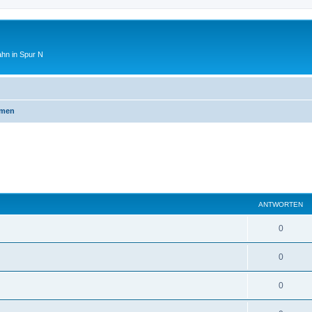
ahn in Spur N
emen
ANTWORTEN
0
0
0