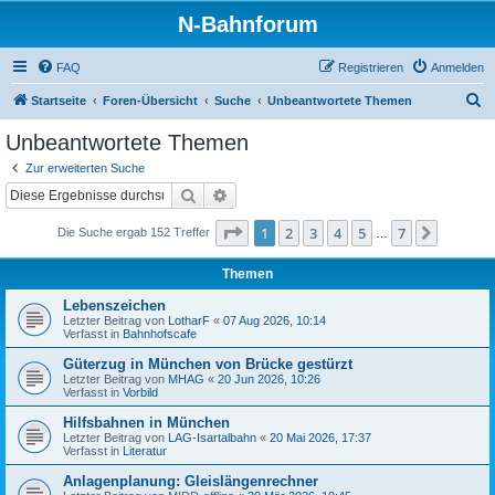
N-Bahnforum
FAQ
Registrieren
Anmelden
S
Startseite
Foren-Übersicht
Suche
Unbeantwortete Themen
u
Unbeantwortete Themen
c
Zur erweiterten Suche
h
Suche
Erweiterte Suche
e
Seite
1
von
7
1
2
3
4
5
7
Nächst
Die Suche ergab 152 Treffer
…
Themen
Lebenszeichen
Letzter Beitrag von
LotharF
«
07 Aug 2026, 10:14
Verfasst in
Bahnhofscafe
Güterzug in München von Brücke gestürzt
Letzter Beitrag von
MHAG
«
20 Jun 2026, 10:26
Verfasst in
Vorbild
Hilfsbahnen in München
Letzter Beitrag von
LAG-Isartalbahn
«
20 Mai 2026, 17:37
Verfasst in
Literatur
Anlagenplanung: Gleislängenrechner