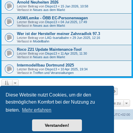
Arnold Neuheiten 2026
Letzter Beitrag von
Dispo13
«
15 Jan 2026, 10:58
Verfasst in
Neues aus dem Markt
ASM/Lemke - ÖBB EC-Personenwagen
Letzter Beitrag von
Dispo13
«
04 Jul 2025, 17:49
Verfasst in
Neues aus dem Markt
Wer ist der Hersteller meiner Zahnradlok 97.3
Letzter Beitrag von
LAG-Isartalbahn
«
29 Jun 2025, 12:16
Verfasst in
Modellbahn
Roco Z21 Update Maintenance-Tool
Letzter Beitrag von
Dispo13
«
11 Apr 2025, 11:30
Verfasst in
Neues aus dem Markt
Intermodellbau Dortmund 2025
Letzter Beitrag von
Dispo13
«
10 Apr 2025, 19:34
Verfasst in
Treffen und Veranstaltungen
Seite
1
von
7
1
2
3
4
5
7
Nächst
Die Suche ergab 152 Treffer
…
Diese Website nutzt Cookies, um dir den
bestmöglichen Komfort bei der Nutzung zu
Gehe zu
bieten.
Mehr erfahren
Startseite
Foren-Übersicht
Alle Zeiten sind
UTC+02:00
Verstanden!
Powered by
phpBB
® Forum Software © phpBB Limited
Deutsche Übersetzung durch
phpBB.de