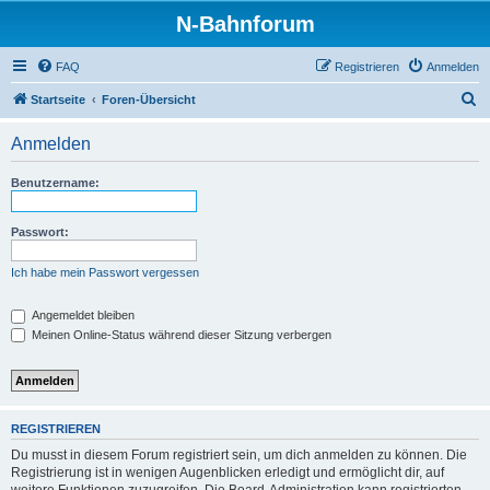
N-Bahnforum
FAQ
Registrieren
Anmelden
S
Startseite
Foren-Übersicht
u
Anmelden
c
h
Benutzername:
e
Passwort:
Ich habe mein Passwort vergessen
Angemeldet bleiben
Meinen Online-Status während dieser Sitzung verbergen
REGISTRIEREN
Du musst in diesem Forum registriert sein, um dich anmelden zu können. Die
Registrierung ist in wenigen Augenblicken erledigt und ermöglicht dir, auf
weitere Funktionen zuzugreifen. Die Board-Administration kann registrierten