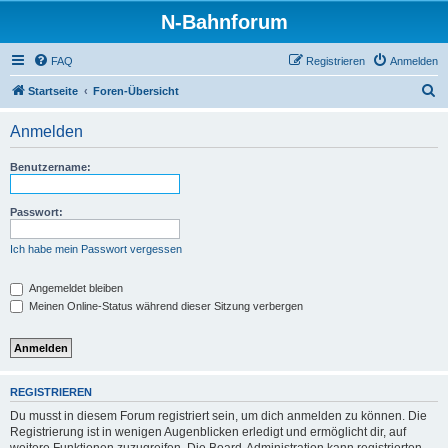
N-Bahnforum
FAQ
Registrieren
Anmelden
S
Startseite
Foren-Übersicht
u
Anmelden
c
h
Benutzername:
e
Passwort:
Ich habe mein Passwort vergessen
Angemeldet bleiben
Meinen Online-Status während dieser Sitzung verbergen
REGISTRIEREN
Du musst in diesem Forum registriert sein, um dich anmelden zu können. Die
Registrierung ist in wenigen Augenblicken erledigt und ermöglicht dir, auf
weitere Funktionen zuzugreifen. Die Board-Administration kann registrierten