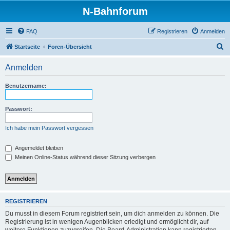
N-Bahnforum
FAQ
Registrieren
Anmelden
S
Startseite
Foren-Übersicht
u
Anmelden
c
h
Benutzername:
e
Passwort:
Ich habe mein Passwort vergessen
Angemeldet bleiben
Meinen Online-Status während dieser Sitzung verbergen
REGISTRIEREN
Du musst in diesem Forum registriert sein, um dich anmelden zu können. Die
Registrierung ist in wenigen Augenblicken erledigt und ermöglicht dir, auf
weitere Funktionen zuzugreifen. Die Board-Administration kann registrierten