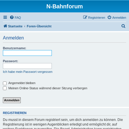
N-Bahnforum
FAQ
Registrieren
Anmelden
S
Startseite
Foren-Übersicht
u
Anmelden
c
h
Benutzername:
e
Passwort:
Ich habe mein Passwort vergessen
Angemeldet bleiben
Meinen Online-Status während dieser Sitzung verbergen
REGISTRIEREN
Du musst in diesem Forum registriert sein, um dich anmelden zu können. Die
Registrierung ist in wenigen Augenblicken erledigt und ermöglicht dir, auf
weitere Funktionen zuzugreifen. Die Board-Administration kann registrierten