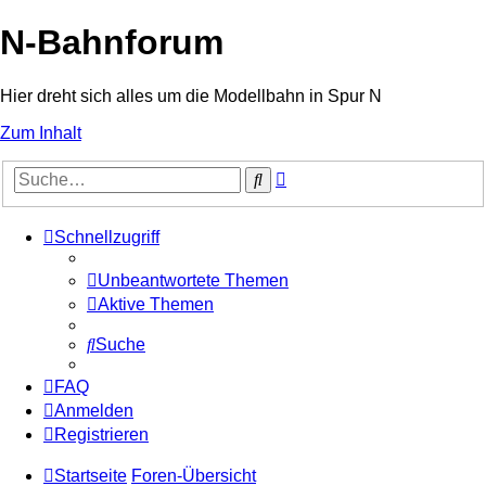
N-Bahnforum
Hier dreht sich alles um die Modellbahn in Spur N
Zum Inhalt
Erweiterte
Suche
Suche
Schnellzugriff
Unbeantwortete Themen
Aktive Themen
Suche
FAQ
Anmelden
Registrieren
Startseite
Foren-Übersicht