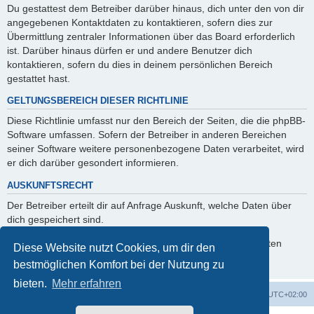
Du gestattest dem Betreiber darüber hinaus, dich unter den von dir
angegebenen Kontaktdaten zu kontaktieren, sofern dies zur
Übermittlung zentraler Informationen über das Board erforderlich
ist. Darüber hinaus dürfen er und andere Benutzer dich
kontaktieren, sofern du dies in deinem persönlichen Bereich
gestattet hast.
GELTUNGSBEREICH DIESER RICHTLINIE
Diese Richtlinie umfasst nur den Bereich der Seiten, die die phpBB-
Software umfassen. Sofern der Betreiber in anderen Bereichen
seiner Software weitere personenbezogene Daten verarbeitet, wird
er dich darüber gesondert informieren.
AUSKUNFTSRECHT
Der Betreiber erteilt dir auf Anfrage Auskunft, welche Daten über
dich gespeichert sind.
Du kannst jederzeit die Löschung bzw. Sperrung deiner Daten
Diese Website nutzt Cookies, um dir den
verlangen. Kontaktiere hierzu bitte den Betreiber.
bestmöglichen Komfort bei der Nutzung zu
bieten.
Mehr erfahren
Startseite
Foren-Übersicht
Alle Zeiten sind
UTC+02:00