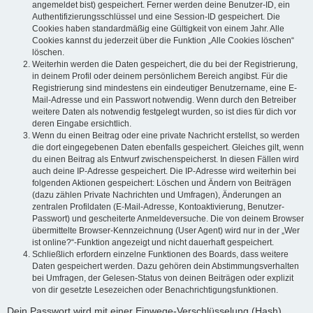
angemeldet bist) gespeichert. Ferner werden deine Benutzer-ID, ein
Authentifizierungsschlüssel und eine Session-ID gespeichert. Die
Cookies haben standardmäßig eine Gültigkeit von einem Jahr. Alle
Cookies kannst du jederzeit über die Funktion „Alle Cookies löschen“
löschen.
Weiterhin werden die Daten gespeichert, die du bei der Registrierung,
in deinem Profil oder deinem persönlichem Bereich angibst. Für die
Registrierung sind mindestens ein eindeutiger Benutzername, eine E-
Mail-Adresse und ein Passwort notwendig. Wenn durch den Betreiber
weitere Daten als notwendig festgelegt wurden, so ist dies für dich vor
deren Eingabe ersichtlich.
Wenn du einen Beitrag oder eine private Nachricht erstellst, so werden
die dort eingegebenen Daten ebenfalls gespeichert. Gleiches gilt, wenn
du einen Beitrag als Entwurf zwischenspeicherst. In diesen Fällen wird
auch deine IP-Adresse gespeichert. Die IP-Adresse wird weiterhin bei
folgenden Aktionen gespeichert: Löschen und Ändern von Beiträgen
(dazu zählen Private Nachrichten und Umfragen), Änderungen an
zentralen Profildaten (E-Mail-Adresse, Kontoaktivierung, Benutzer-
Passwort) und gescheiterte Anmeldeversuche. Die von deinem Browser
übermittelte Browser-Kennzeichnung (User Agent) wird nur in der „Wer
ist online?“-Funktion angezeigt und nicht dauerhaft gespeichert.
Schließlich erfordern einzelne Funktionen des Boards, dass weitere
Daten gespeichert werden. Dazu gehören dein Abstimmungsverhalten
bei Umfragen, der Gelesen-Status von deinen Beiträgen oder explizit
von dir gesetzte Lesezeichen oder Benachrichtigungsfunktionen.
Dein Passwort wird mit einer Einwege-Verschlüsselung (Hash)