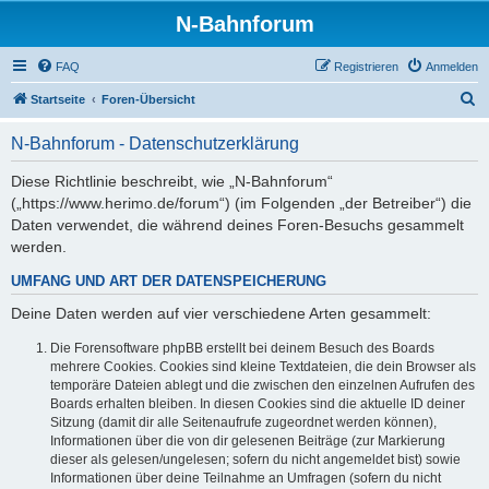
N-Bahnforum
FAQ
Registrieren
Anmelden
S
Startseite
Foren-Übersicht
u
N-Bahnforum - Datenschutzerklärung
c
h
Diese Richtlinie beschreibt, wie „N-Bahnforum“
(„https://www.herimo.de/forum“) (im Folgenden „der Betreiber“) die
e
Daten verwendet, die während deines Foren-Besuchs gesammelt
werden.
UMFANG UND ART DER DATENSPEICHERUNG
Deine Daten werden auf vier verschiedene Arten gesammelt:
Die Forensoftware phpBB erstellt bei deinem Besuch des Boards
mehrere Cookies. Cookies sind kleine Textdateien, die dein Browser als
temporäre Dateien ablegt und die zwischen den einzelnen Aufrufen des
Boards erhalten bleiben. In diesen Cookies sind die aktuelle ID deiner
Sitzung (damit dir alle Seitenaufrufe zugeordnet werden können),
Informationen über die von dir gelesenen Beiträge (zur Markierung
dieser als gelesen/ungelesen; sofern du nicht angemeldet bist) sowie
Informationen über deine Teilnahme an Umfragen (sofern du nicht