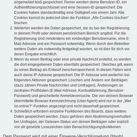
angemeldet bist) gespeichert. Ferner werden deine Benutzer-ID, ein
Authentifizierungsschlüssel und eine Session-ID gespeichert. Die
Cookies haben standardmäßig eine Gültigkeit von einem Jahr. Alle
Cookies kannst du jederzeit über die Funktion „Alle Cookies löschen“
löschen.
Weiterhin werden die Daten gespeichert, die du bei der Registrierung,
in deinem Profil oder deinem persönlichem Bereich angibst. Für die
Registrierung sind mindestens ein eindeutiger Benutzername, eine E-
Mail-Adresse und ein Passwort notwendig. Wenn durch den Betreiber
weitere Daten als notwendig festgelegt wurden, so ist dies für dich vor
deren Eingabe ersichtlich.
Wenn du einen Beitrag oder eine private Nachricht erstellst, so werden
die dort eingegebenen Daten ebenfalls gespeichert. Gleiches gilt, wenn
du einen Beitrag als Entwurf zwischenspeicherst. In diesen Fällen wird
auch deine IP-Adresse gespeichert. Die IP-Adresse wird weiterhin bei
folgenden Aktionen gespeichert: Löschen und Ändern von Beiträgen
(dazu zählen Private Nachrichten und Umfragen), Änderungen an
zentralen Profildaten (E-Mail-Adresse, Kontoaktivierung, Benutzer-
Passwort) und gescheiterte Anmeldeversuche. Die von deinem Browser
übermittelte Browser-Kennzeichnung (User Agent) wird nur in der „Wer
ist online?“-Funktion angezeigt und nicht dauerhaft gespeichert.
Schließlich erfordern einzelne Funktionen des Boards, dass weitere
Daten gespeichert werden. Dazu gehören dein Abstimmungsverhalten
bei Umfragen, der Gelesen-Status von deinen Beiträgen oder explizit
von dir gesetzte Lesezeichen oder Benachrichtigungsfunktionen.
Dein Passwort wird mit einer Einwege-Verschlüsselung (Hash)