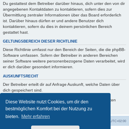
Du gestattest dem Betreiber darüber hinaus, dich unter den von dir
angegebenen Kontaktdaten zu kontaktieren, sofern dies zur
Übermittlung zentraler Informationen über das Board erforderlich
ist. Darüber hinaus dürfen er und andere Benutzer dich
kontaktieren, sofern du dies in deinem persönlichen Bereich
gestattet hast.
GELTUNGSBEREICH DIESER RICHTLINIE
Diese Richtlinie umfasst nur den Bereich der Seiten, die die phpBB-
Software umfassen. Sofern der Betreiber in anderen Bereichen
seiner Software weitere personenbezogene Daten verarbeitet, wird
er dich darüber gesondert informieren.
AUSKUNFTSRECHT
Der Betreiber erteilt dir auf Anfrage Auskunft, welche Daten über
dich gespeichert sind.
Du kannst jederzeit die Löschung bzw. Sperrung deiner Daten
Diese Website nutzt Cookies, um dir den
verlangen. Kontaktiere hierzu bitte den Betreiber.
bestmöglichen Komfort bei der Nutzung zu
bieten.
Mehr erfahren
Startseite
Foren-Übersicht
Alle Zeiten sind
UTC+02:00