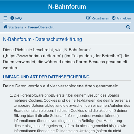
N-Bahnforum
FAQ
Registrieren
Anmelden
S
Startseite
Foren-Übersicht
u
N-Bahnforum - Datenschutzerklärung
c
h
Diese Richtlinie beschreibt, wie „N-Bahnforum“
(„https://www.herimo.de/forum“) (im Folgenden „der Betreiber“) die
e
Daten verwendet, die während deines Foren-Besuchs gesammelt
werden.
UMFANG UND ART DER DATENSPEICHERUNG
Deine Daten werden auf vier verschiedene Arten gesammelt:
Die Forensoftware phpBB erstellt bei deinem Besuch des Boards
mehrere Cookies. Cookies sind kleine Textdateien, die dein Browser als
temporäre Dateien ablegt und die zwischen den einzelnen Aufrufen des
Boards erhalten bleiben. In diesen Cookies sind die aktuelle ID deiner
Sitzung (damit dir alle Seitenaufrufe zugeordnet werden können),
Informationen über die von dir gelesenen Beiträge (zur Markierung
dieser als gelesen/ungelesen; sofern du nicht angemeldet bist) sowie
Informationen über deine Teilnahme an Umfragen (sofern du nicht