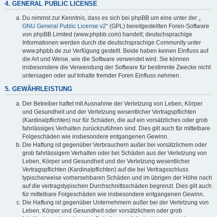
4. GENERAL PUBLIC LICENSE
Du nimmst zur Kenntnis, dass es sich bei phpBB um eine unter der „
GNU General Public License v2
“ (GPL) bereitgestellten Foren-Software
von phpBB Limited (www.phpbb.com) handelt; deutschsprachige
Informationen werden durch die deutschsprachige Community unter
www.phpbb.de zur Verfügung gestellt. Beide haben keinen Einfluss auf
die Art und Weise, wie die Software verwendet wird. Sie können
insbesondere die Verwendung der Software für bestimmte Zwecke nicht
untersagen oder auf Inhalte fremder Foren Einfluss nehmen.
5. GEWÄHRLEISTUNG
Der Betreiber haftet mit Ausnahme der Verletzung von Leben, Körper
und Gesundheit und der Verletzung wesentlicher Vertragspflichten
(Kardinalpflichten) nur für Schäden, die auf ein vorsätzliches oder grob
fahrlässiges Verhalten zurückzuführen sind. Dies gilt auch für mittelbare
Folgeschäden wie insbesondere entgangenen Gewinn.
Die Haftung ist gegenüber Verbrauchern außer bei vorsätzlichem oder
grob fahrlässigem Verhalten oder bei Schäden aus der Verletzung von
Leben, Körper und Gesundheit und der Verletzung wesentlicher
Vertragspflichten (Kardinalpflichten) auf die bei Vertragsschluss
typischerweise vorhersehbaren Schäden und im übrigen der Höhe nach
auf die vertragstypischen Durchschnittsschäden begrenzt. Dies gilt auch
für mittelbare Folgeschäden wie insbesondere entgangenen Gewinn.
Die Haftung ist gegenüber Unternehmern außer bei der Verletzung von
Leben, Körper und Gesundheit oder vorsätzlichem oder grob