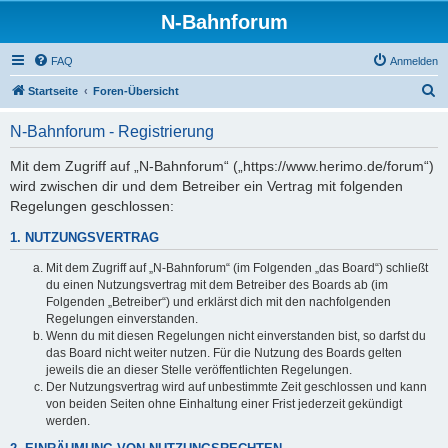
N-Bahnforum
FAQ
Anmelden
S
Startseite
Foren-Übersicht
u
N-Bahnforum - Registrierung
c
h
Mit dem Zugriff auf „N-Bahnforum“ („https://www.herimo.de/forum“)
wird zwischen dir und dem Betreiber ein Vertrag mit folgenden
e
Regelungen geschlossen:
1. NUTZUNGSVERTRAG
Mit dem Zugriff auf „N-Bahnforum“ (im Folgenden „das Board“) schließt
du einen Nutzungsvertrag mit dem Betreiber des Boards ab (im
Folgenden „Betreiber“) und erklärst dich mit den nachfolgenden
Regelungen einverstanden.
Wenn du mit diesen Regelungen nicht einverstanden bist, so darfst du
das Board nicht weiter nutzen. Für die Nutzung des Boards gelten
jeweils die an dieser Stelle veröffentlichten Regelungen.
Der Nutzungsvertrag wird auf unbestimmte Zeit geschlossen und kann
von beiden Seiten ohne Einhaltung einer Frist jederzeit gekündigt
werden.