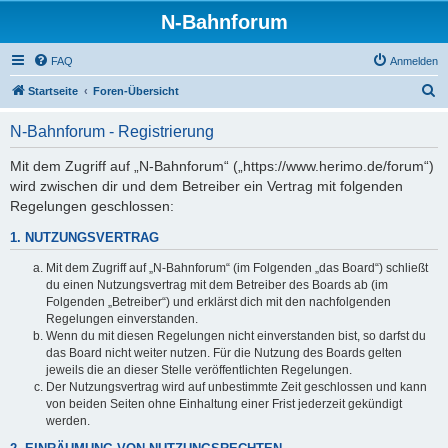
N-Bahnforum
FAQ
Anmelden
S
Startseite
Foren-Übersicht
u
N-Bahnforum - Registrierung
c
h
Mit dem Zugriff auf „N-Bahnforum“ („https://www.herimo.de/forum“)
wird zwischen dir und dem Betreiber ein Vertrag mit folgenden
e
Regelungen geschlossen:
1. NUTZUNGSVERTRAG
Mit dem Zugriff auf „N-Bahnforum“ (im Folgenden „das Board“) schließt
du einen Nutzungsvertrag mit dem Betreiber des Boards ab (im
Folgenden „Betreiber“) und erklärst dich mit den nachfolgenden
Regelungen einverstanden.
Wenn du mit diesen Regelungen nicht einverstanden bist, so darfst du
das Board nicht weiter nutzen. Für die Nutzung des Boards gelten
jeweils die an dieser Stelle veröffentlichten Regelungen.
Der Nutzungsvertrag wird auf unbestimmte Zeit geschlossen und kann
von beiden Seiten ohne Einhaltung einer Frist jederzeit gekündigt
werden.