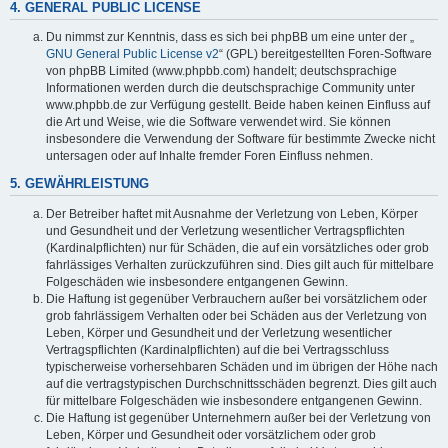
4. GENERAL PUBLIC LICENSE
Du nimmst zur Kenntnis, dass es sich bei phpBB um eine unter der „
GNU General Public License v2
“ (GPL) bereitgestellten Foren-Software
von phpBB Limited (www.phpbb.com) handelt; deutschsprachige
Informationen werden durch die deutschsprachige Community unter
www.phpbb.de zur Verfügung gestellt. Beide haben keinen Einfluss auf
die Art und Weise, wie die Software verwendet wird. Sie können
insbesondere die Verwendung der Software für bestimmte Zwecke nicht
untersagen oder auf Inhalte fremder Foren Einfluss nehmen.
5. GEWÄHRLEISTUNG
Der Betreiber haftet mit Ausnahme der Verletzung von Leben, Körper
und Gesundheit und der Verletzung wesentlicher Vertragspflichten
(Kardinalpflichten) nur für Schäden, die auf ein vorsätzliches oder grob
fahrlässiges Verhalten zurückzuführen sind. Dies gilt auch für mittelbare
Folgeschäden wie insbesondere entgangenen Gewinn.
Die Haftung ist gegenüber Verbrauchern außer bei vorsätzlichem oder
grob fahrlässigem Verhalten oder bei Schäden aus der Verletzung von
Leben, Körper und Gesundheit und der Verletzung wesentlicher
Vertragspflichten (Kardinalpflichten) auf die bei Vertragsschluss
typischerweise vorhersehbaren Schäden und im übrigen der Höhe nach
auf die vertragstypischen Durchschnittsschäden begrenzt. Dies gilt auch
für mittelbare Folgeschäden wie insbesondere entgangenen Gewinn.
Die Haftung ist gegenüber Unternehmern außer bei der Verletzung von
Leben, Körper und Gesundheit oder vorsätzlichem oder grob