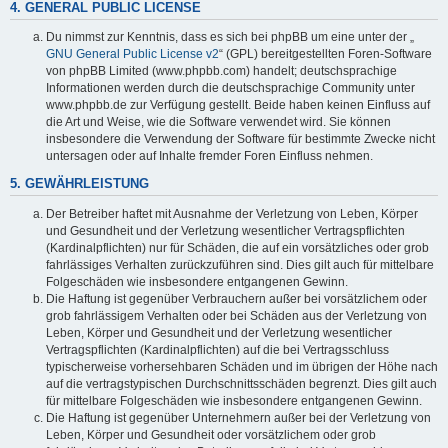
4. GENERAL PUBLIC LICENSE
Du nimmst zur Kenntnis, dass es sich bei phpBB um eine unter der „
GNU General Public License v2
“ (GPL) bereitgestellten Foren-Software
von phpBB Limited (www.phpbb.com) handelt; deutschsprachige
Informationen werden durch die deutschsprachige Community unter
www.phpbb.de zur Verfügung gestellt. Beide haben keinen Einfluss auf
die Art und Weise, wie die Software verwendet wird. Sie können
insbesondere die Verwendung der Software für bestimmte Zwecke nicht
untersagen oder auf Inhalte fremder Foren Einfluss nehmen.
5. GEWÄHRLEISTUNG
Der Betreiber haftet mit Ausnahme der Verletzung von Leben, Körper
und Gesundheit und der Verletzung wesentlicher Vertragspflichten
(Kardinalpflichten) nur für Schäden, die auf ein vorsätzliches oder grob
fahrlässiges Verhalten zurückzuführen sind. Dies gilt auch für mittelbare
Folgeschäden wie insbesondere entgangenen Gewinn.
Die Haftung ist gegenüber Verbrauchern außer bei vorsätzlichem oder
grob fahrlässigem Verhalten oder bei Schäden aus der Verletzung von
Leben, Körper und Gesundheit und der Verletzung wesentlicher
Vertragspflichten (Kardinalpflichten) auf die bei Vertragsschluss
typischerweise vorhersehbaren Schäden und im übrigen der Höhe nach
auf die vertragstypischen Durchschnittsschäden begrenzt. Dies gilt auch
für mittelbare Folgeschäden wie insbesondere entgangenen Gewinn.
Die Haftung ist gegenüber Unternehmern außer bei der Verletzung von
Leben, Körper und Gesundheit oder vorsätzlichem oder grob