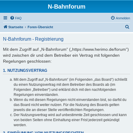
N-Bahnforum
FAQ
Anmelden
S
Startseite
Foren-Übersicht
u
N-Bahnforum - Registrierung
c
h
Mit dem Zugriff auf „N-Bahnforum“ („https://www.herimo.de/forum“)
wird zwischen dir und dem Betreiber ein Vertrag mit folgenden
e
Regelungen geschlossen:
1. NUTZUNGSVERTRAG
Mit dem Zugriff auf „N-Bahnforum“ (im Folgenden „das Board“) schließt
du einen Nutzungsvertrag mit dem Betreiber des Boards ab (im
Folgenden „Betreiber“) und erklärst dich mit den nachfolgenden
Regelungen einverstanden.
Wenn du mit diesen Regelungen nicht einverstanden bist, so darfst du
das Board nicht weiter nutzen. Für die Nutzung des Boards gelten
jeweils die an dieser Stelle veröffentlichten Regelungen.
Der Nutzungsvertrag wird auf unbestimmte Zeit geschlossen und kann
von beiden Seiten ohne Einhaltung einer Frist jederzeit gekündigt
werden.