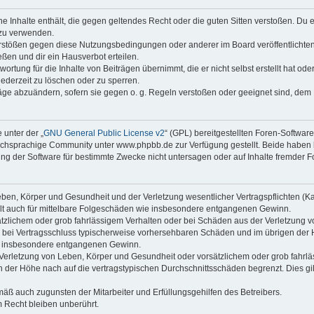
ine Inhalte enthält, die gegen geltendes Recht oder die guten Sitten verstoßen. Du 
 zu verwenden.
erstößen gegen diese Nutzungsbedingungen oder anderer im Board veröffentlichte
ßen und dir ein Hausverbot erteilen.
ortung für die Inhalte von Beiträgen übernimmt, die er nicht selbst erstellt hat od
jederzeit zu löschen oder zu sperren.
räge abzuändern, sofern sie gegen o. g. Regeln verstoßen oder geeignet sind, dem
 unter der „
GNU General Public License v2
“ (GPL) bereitgestellten Foren-Softwa
chsprachige Community unter www.phpbb.de zur Verfügung gestellt. Beide haben ke
g der Software für bestimmte Zwecke nicht untersagen oder auf Inhalte fremder F
ben, Körper und Gesundheit und der Verletzung wesentlicher Vertragspflichten (Kard
gilt auch für mittelbare Folgeschäden wie insbesondere entgangenen Gewinn.
ätzlichem oder grob fahrlässigem Verhalten oder bei Schäden aus der Verletzung 
 die bei Vertragsschluss typischerweise vorhersehbaren Schäden und im übrigen de
wie insbesondere entgangenen Gewinn.
erletzung von Leben, Körper und Gesundheit oder vorsätzlichem oder grob fahrläs
der Höhe nach auf die vertragstypischen Durchschnittsschäden begrenzt. Dies gi
mäß auch zugunsten der Mitarbeiter und Erfüllungsgehilfen des Betreibers.
 Recht bleiben unberührt.