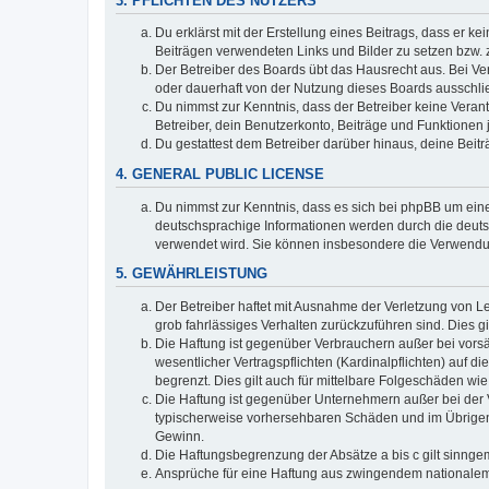
3. PFLICHTEN DES NUTZERS
Du erklärst mit der Erstellung eines Beitrags, dass er ke
Beiträgen verwendeten Links und Bilder zu setzen bzw.
Der Betreiber des Boards übt das Hausrecht aus. Bei V
oder dauerhaft von der Nutzung dieses Boards ausschlie
Du nimmst zur Kenntnis, dass der Betreiber keine Verantw
Betreiber, dein Benutzerkonto, Beiträge und Funktionen 
Du gestattest dem Betreiber darüber hinaus, deine Beit
4. GENERAL PUBLIC LICENSE
Du nimmst zur Kenntnis, dass es sich bei phpBB um eine
deutschsprachige Informationen werden durch die deuts
verwendet wird. Sie können insbesondere die Verwendun
5. GEWÄHRLEISTUNG
Der Betreiber haftet mit Ausnahme der Verletzung von Le
grob fahrlässiges Verhalten zurückzuführen sind. Dies 
Die Haftung ist gegenüber Verbrauchern außer bei vors
wesentlicher Vertragspflichten (Kardinalpflichten) auf
begrenzt. Dies gilt auch für mittelbare Folgeschäden 
Die Haftung ist gegenüber Unternehmern außer bei der V
typischerweise vorhersehbaren Schäden und im Übrigen 
Gewinn.
Die Haftungsbegrenzung der Absätze a bis c gilt sinnge
Ansprüche für eine Haftung aus zwingendem nationalem