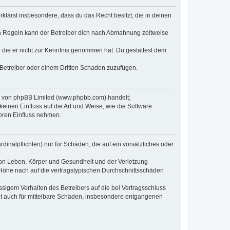
erklärst insbesondere, dass du das Recht besitzt, die in deinen
n Regeln kann der Betreiber dich nach Abmahnung zeitweise
er die er nicht zur Kenntnis genommen hat. Du gestattest dem
 Betreiber oder einem Dritten Schaden zuzufügen.
re von phpBB Limited (www.phpbb.com) handelt;
inen Einfluss auf die Art und Weise, wie die Software
oren Einfluss nehmen.
inalpflichten) nur für Schäden, die auf ein vorsätzliches oder
von Leben, Körper und Gesundheit und der Verletzung
r Höhe nach auf die vertragstypischen Durchschnittsschäden
sigem Verhalten des Betreibers auf die bei Vertragsschluss
lt auch für mittelbare Schäden, insbesondere entgangenen