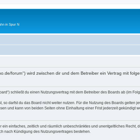
ahn in Spur N
mo.de/forum“) wird zwischen dir und dem Betreiber ein Vertrag mit fo
oard“) schließt du einen Nutzungsvertrag mit dem Betreiber des Boards ab (im Folg
 so darfst du das Board nicht weiter nutzen. Für die Nutzung des Boards gelten jew
sen und kann von beiden Seiten ohne Einhaltung einer Frist jederzeit gekündigt w
ber ein einfaches, zeitlich und räumlich unbeschränktes und unentgeltliches Recht
auch nach Kündigung des Nutzungsvertrages bestehen.