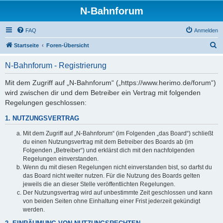
N-Bahnforum
FAQ
Anmelden
S
Startseite
Foren-Übersicht
u
N-Bahnforum - Registrierung
c
h
Mit dem Zugriff auf „N-Bahnforum“ („https://www.herimo.de/forum“)
wird zwischen dir und dem Betreiber ein Vertrag mit folgenden
e
Regelungen geschlossen:
1. NUTZUNGSVERTRAG
Mit dem Zugriff auf „N-Bahnforum“ (im Folgenden „das Board“) schließt
du einen Nutzungsvertrag mit dem Betreiber des Boards ab (im
Folgenden „Betreiber“) und erklärst dich mit den nachfolgenden
Regelungen einverstanden.
Wenn du mit diesen Regelungen nicht einverstanden bist, so darfst du
das Board nicht weiter nutzen. Für die Nutzung des Boards gelten
jeweils die an dieser Stelle veröffentlichten Regelungen.
Der Nutzungsvertrag wird auf unbestimmte Zeit geschlossen und kann
von beiden Seiten ohne Einhaltung einer Frist jederzeit gekündigt
werden.