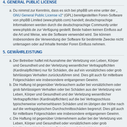
4. GENERAL PUBLIC LICENSE
Du nimmst zur Kenntnis, dass es sich bei phpBB um eine unter der „
GNU General Public License v2
“ (GPL) bereitgestellten Foren-Software
von phpBB Limited (www.phpbb.com) handelt; deutschsprachige
Informationen werden durch die deutschsprachige Community unter
www.phpbb.de zur Verfügung gestellt. Beide haben keinen Einfluss auf
die Art und Weise, wie die Software verwendet wird. Sie können
insbesondere die Verwendung der Software für bestimmte Zwecke nicht
untersagen oder auf Inhalte fremder Foren Einfluss nehmen.
5. GEWÄHRLEISTUNG
Der Betreiber haftet mit Ausnahme der Verletzung von Leben, Körper
und Gesundheit und der Verletzung wesentlicher Vertragspflichten
(Kardinalpflichten) nur für Schäden, die auf ein vorsätzliches oder grob
fahrlässiges Verhalten zurückzuführen sind. Dies gilt auch für mittelbare
Folgeschäden wie insbesondere entgangenen Gewinn.
Die Haftung ist gegenüber Verbrauchern außer bei vorsätzlichem oder
grob fahrlässigem Verhalten oder bei Schäden aus der Verletzung von
Leben, Körper und Gesundheit und der Verletzung wesentlicher
Vertragspflichten (Kardinalpflichten) auf die bei Vertragsschluss
typischerweise vorhersehbaren Schäden und im übrigen der Höhe nach
auf die vertragstypischen Durchschnittsschäden begrenzt. Dies gilt auch
für mittelbare Folgeschäden wie insbesondere entgangenen Gewinn.
Die Haftung ist gegenüber Unternehmern außer bei der Verletzung von
Leben, Körper und Gesundheit oder vorsätzlichem oder grob