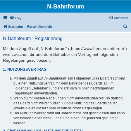
N-Bahnforum
FAQ
Anmelden
S
Startseite
Foren-Übersicht
u
N-Bahnforum - Registrierung
c
h
Mit dem Zugriff auf „N-Bahnforum“ („https://www.herimo.de/forum“)
wird zwischen dir und dem Betreiber ein Vertrag mit folgenden
e
Regelungen geschlossen:
1. NUTZUNGSVERTRAG
Mit dem Zugriff auf „N-Bahnforum“ (im Folgenden „das Board“) schließt
du einen Nutzungsvertrag mit dem Betreiber des Boards ab (im
Folgenden „Betreiber“) und erklärst dich mit den nachfolgenden
Regelungen einverstanden.
Wenn du mit diesen Regelungen nicht einverstanden bist, so darfst du
das Board nicht weiter nutzen. Für die Nutzung des Boards gelten
jeweils die an dieser Stelle veröffentlichten Regelungen.
Der Nutzungsvertrag wird auf unbestimmte Zeit geschlossen und kann
von beiden Seiten ohne Einhaltung einer Frist jederzeit gekündigt
werden.