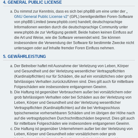
4. GENERAL PUBLIC LICENSE
Du nimmst zur Kenntnis, dass es sich bei phpBB um eine unter der „
GNU General Public License v2
“ (GPL) bereitgestellten Foren-Software
von phpBB Limited (www.phpbb.com) handelt; deutschsprachige
Informationen werden durch die deutschsprachige Community unter
www.phpbb.de zur Verfügung gestellt. Beide haben keinen Einfluss auf
die Art und Weise, wie die Software verwendet wird. Sie können
insbesondere die Verwendung der Software für bestimmte Zwecke nicht
untersagen oder auf Inhalte fremder Foren Einfluss nehmen.
5. GEWÄHRLEISTUNG
Der Betreiber haftet mit Ausnahme der Verletzung von Leben, Körper
und Gesundheit und der Verletzung wesentlicher Vertragspflichten
(Kardinalpflichten) nur für Schäden, die auf ein vorsätzliches oder grob
fahrlässiges Verhalten zurückzuführen sind. Dies gilt auch für mittelbare
Folgeschäden wie insbesondere entgangenen Gewinn.
Die Haftung ist gegenüber Verbrauchern außer bei vorsätzlichem oder
grob fahrlässigem Verhalten oder bei Schäden aus der Verletzung von
Leben, Körper und Gesundheit und der Verletzung wesentlicher
Vertragspflichten (Kardinalpflichten) auf die bei Vertragsschluss
typischerweise vorhersehbaren Schäden und im übrigen der Höhe nach
auf die vertragstypischen Durchschnittsschäden begrenzt. Dies gilt auch
für mittelbare Folgeschäden wie insbesondere entgangenen Gewinn.
Die Haftung ist gegenüber Unternehmern außer bei der Verletzung von
Leben, Körper und Gesundheit oder vorsätzlichem oder grob