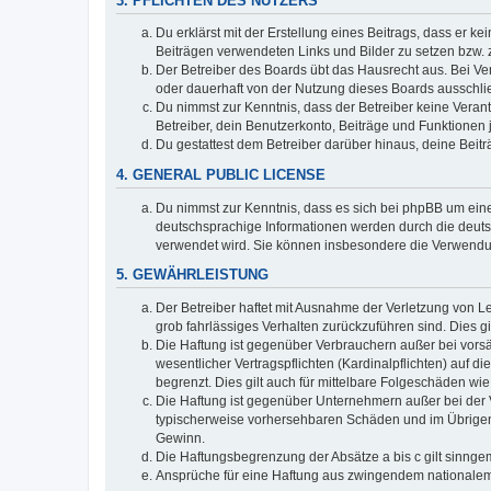
3. PFLICHTEN DES NUTZERS
Du erklärst mit der Erstellung eines Beitrags, dass er ke
Beiträgen verwendeten Links und Bilder zu setzen bzw.
Der Betreiber des Boards übt das Hausrecht aus. Bei V
oder dauerhaft von der Nutzung dieses Boards ausschlie
Du nimmst zur Kenntnis, dass der Betreiber keine Verantw
Betreiber, dein Benutzerkonto, Beiträge und Funktionen 
Du gestattest dem Betreiber darüber hinaus, deine Beit
4. GENERAL PUBLIC LICENSE
Du nimmst zur Kenntnis, dass es sich bei phpBB um eine
deutschsprachige Informationen werden durch die deuts
verwendet wird. Sie können insbesondere die Verwendun
5. GEWÄHRLEISTUNG
Der Betreiber haftet mit Ausnahme der Verletzung von Le
grob fahrlässiges Verhalten zurückzuführen sind. Dies 
Die Haftung ist gegenüber Verbrauchern außer bei vors
wesentlicher Vertragspflichten (Kardinalpflichten) auf
begrenzt. Dies gilt auch für mittelbare Folgeschäden 
Die Haftung ist gegenüber Unternehmern außer bei der V
typischerweise vorhersehbaren Schäden und im Übrigen 
Gewinn.
Die Haftungsbegrenzung der Absätze a bis c gilt sinnge
Ansprüche für eine Haftung aus zwingendem nationalem