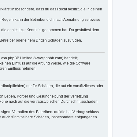
erklärst insbesondere, dass du das Recht besitzt, die in deinen
n Regeln kann der Betreiber dich nach Abmahnung zeitweise
er die er nicht zur Kenntnis genommen hat. Du gestattest dem
 Betreiber oder einem Dritten Schaden zuzufügen.
re von phpBB Limited (www.phpbb.com) handelt;
inen Einfluss auf die Art und Weise, wie die Software
oren Einfluss nehmen.
inalpflichten) nur für Schäden, die auf ein vorsätzliches oder
von Leben, Körper und Gesundheit und der Verletzung
r Höhe nach auf die vertragstypischen Durchschnittsschäden
sigem Verhalten des Betreibers auf die bei Vertragsschluss
lt auch für mittelbare Schäden, insbesondere entgangenen