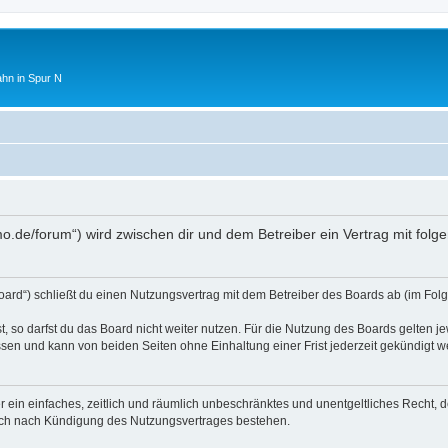
ahn in Spur N
mo.de/forum“) wird zwischen dir und dem Betreiber ein Vertrag mit fo
oard“) schließt du einen Nutzungsvertrag mit dem Betreiber des Boards ab (im Folg
 so darfst du das Board nicht weiter nutzen. Für die Nutzung des Boards gelten jew
sen und kann von beiden Seiten ohne Einhaltung einer Frist jederzeit gekündigt w
ber ein einfaches, zeitlich und räumlich unbeschränktes und unentgeltliches Recht
auch nach Kündigung des Nutzungsvertrages bestehen.