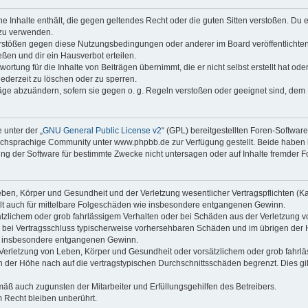
ine Inhalte enthält, die gegen geltendes Recht oder die guten Sitten verstoßen. Du 
 zu verwenden.
erstößen gegen diese Nutzungsbedingungen oder anderer im Board veröffentlichte
ßen und dir ein Hausverbot erteilen.
ortung für die Inhalte von Beiträgen übernimmt, die er nicht selbst erstellt hat od
jederzeit zu löschen oder zu sperren.
räge abzuändern, sofern sie gegen o. g. Regeln verstoßen oder geeignet sind, dem
 unter der „
GNU General Public License v2
“ (GPL) bereitgestellten Foren-Softwa
chsprachige Community unter www.phpbb.de zur Verfügung gestellt. Beide haben ke
g der Software für bestimmte Zwecke nicht untersagen oder auf Inhalte fremder F
ben, Körper und Gesundheit und der Verletzung wesentlicher Vertragspflichten (Kard
gilt auch für mittelbare Folgeschäden wie insbesondere entgangenen Gewinn.
ätzlichem oder grob fahrlässigem Verhalten oder bei Schäden aus der Verletzung 
 die bei Vertragsschluss typischerweise vorhersehbaren Schäden und im übrigen de
wie insbesondere entgangenen Gewinn.
erletzung von Leben, Körper und Gesundheit oder vorsätzlichem oder grob fahrläs
der Höhe nach auf die vertragstypischen Durchschnittsschäden begrenzt. Dies gi
mäß auch zugunsten der Mitarbeiter und Erfüllungsgehilfen des Betreibers.
 Recht bleiben unberührt.