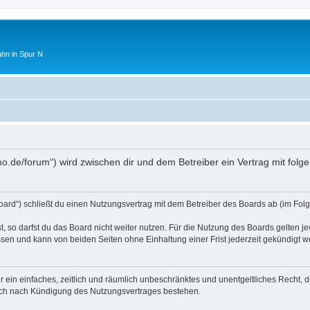
ahn in Spur N
mo.de/forum“) wird zwischen dir und dem Betreiber ein Vertrag mit fo
oard“) schließt du einen Nutzungsvertrag mit dem Betreiber des Boards ab (im Folg
 so darfst du das Board nicht weiter nutzen. Für die Nutzung des Boards gelten jew
sen und kann von beiden Seiten ohne Einhaltung einer Frist jederzeit gekündigt w
ber ein einfaches, zeitlich und räumlich unbeschränktes und unentgeltliches Recht
auch nach Kündigung des Nutzungsvertrages bestehen.