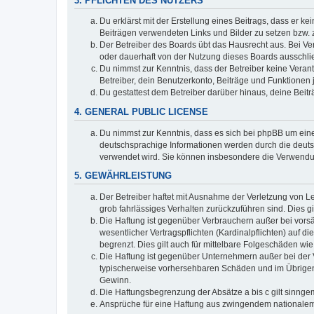
3. PFLICHTEN DES NUTZERS
Du erklärst mit der Erstellung eines Beitrags, dass er ke
Beiträgen verwendeten Links und Bilder zu setzen bzw.
Der Betreiber des Boards übt das Hausrecht aus. Bei V
oder dauerhaft von der Nutzung dieses Boards ausschlie
Du nimmst zur Kenntnis, dass der Betreiber keine Verantw
Betreiber, dein Benutzerkonto, Beiträge und Funktionen 
Du gestattest dem Betreiber darüber hinaus, deine Beit
4. GENERAL PUBLIC LICENSE
Du nimmst zur Kenntnis, dass es sich bei phpBB um eine
deutschsprachige Informationen werden durch die deuts
verwendet wird. Sie können insbesondere die Verwendun
5. GEWÄHRLEISTUNG
Der Betreiber haftet mit Ausnahme der Verletzung von Le
grob fahrlässiges Verhalten zurückzuführen sind. Dies 
Die Haftung ist gegenüber Verbrauchern außer bei vors
wesentlicher Vertragspflichten (Kardinalpflichten) auf
begrenzt. Dies gilt auch für mittelbare Folgeschäden 
Die Haftung ist gegenüber Unternehmern außer bei der V
typischerweise vorhersehbaren Schäden und im Übrigen 
Gewinn.
Die Haftungsbegrenzung der Absätze a bis c gilt sinnge
Ansprüche für eine Haftung aus zwingendem nationalem