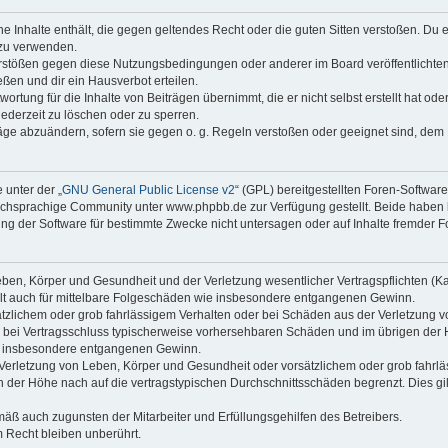
ine Inhalte enthält, die gegen geltendes Recht oder die guten Sitten verstoßen. Du 
 zu verwenden.
erstößen gegen diese Nutzungsbedingungen oder anderer im Board veröffentlichte
ßen und dir ein Hausverbot erteilen.
ortung für die Inhalte von Beiträgen übernimmt, die er nicht selbst erstellt hat od
jederzeit zu löschen oder zu sperren.
räge abzuändern, sofern sie gegen o. g. Regeln verstoßen oder geeignet sind, dem
 unter der „
GNU General Public License v2
“ (GPL) bereitgestellten Foren-Softwa
chsprachige Community unter www.phpbb.de zur Verfügung gestellt. Beide haben ke
g der Software für bestimmte Zwecke nicht untersagen oder auf Inhalte fremder F
ben, Körper und Gesundheit und der Verletzung wesentlicher Vertragspflichten (Kard
gilt auch für mittelbare Folgeschäden wie insbesondere entgangenen Gewinn.
ätzlichem oder grob fahrlässigem Verhalten oder bei Schäden aus der Verletzung 
 die bei Vertragsschluss typischerweise vorhersehbaren Schäden und im übrigen de
wie insbesondere entgangenen Gewinn.
erletzung von Leben, Körper und Gesundheit oder vorsätzlichem oder grob fahrläs
der Höhe nach auf die vertragstypischen Durchschnittsschäden begrenzt. Dies gi
mäß auch zugunsten der Mitarbeiter und Erfüllungsgehilfen des Betreibers.
 Recht bleiben unberührt.