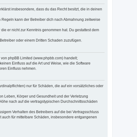
erklärst insbesondere, dass du das Recht besitzt, die in deinen
n Regeln kann der Betreiber dich nach Abmahnung zeitweise
er die er nicht zur Kenntnis genommen hat. Du gestattest dem
 Betreiber oder einem Dritten Schaden zuzufügen.
re von phpBB Limited (www.phpbb.com) handelt;
inen Einfluss auf die Art und Weise, wie die Software
oren Einfluss nehmen.
inalpflichten) nur für Schäden, die auf ein vorsätzliches oder
von Leben, Körper und Gesundheit und der Verletzung
r Höhe nach auf die vertragstypischen Durchschnittsschäden
sigem Verhalten des Betreibers auf die bei Vertragsschluss
lt auch für mittelbare Schäden, insbesondere entgangenen