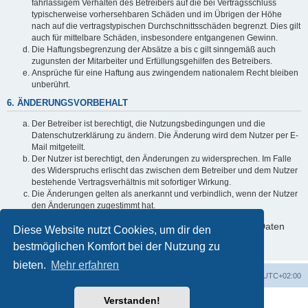
fahrlässigem Verhalten des Betreibers auf die bei Vertragsschluss
typischerweise vorhersehbaren Schäden und im Übrigen der Höhe
nach auf die vertragstypischen Durchschnittsschäden begrenzt. Dies gilt
auch für mittelbare Schäden, insbesondere entgangenen Gewinn.
Die Haftungsbegrenzung der Absätze a bis c gilt sinngemäß auch
zugunsten der Mitarbeiter und Erfüllungsgehilfen des Betreibers.
Ansprüche für eine Haftung aus zwingendem nationalem Recht bleiben
unberührt.
6. ÄNDERUNGSVORBEHALT
Der Betreiber ist berechtigt, die Nutzungsbedingungen und die
Datenschutzerklärung zu ändern. Die Änderung wird dem Nutzer per E-
Mail mitgeteilt.
Der Nutzer ist berechtigt, den Änderungen zu widersprechen. Im Falle
des Widerspruchs erlischt das zwischen dem Betreiber und dem Nutzer
bestehende Vertragsverhältnis mit sofortiger Wirkung.
Die Änderungen gelten als anerkannt und verbindlich, wenn der Nutzer
den Änderungen zugestimmt hat.
Informationen über den Umgang mit deinen persönlichen Daten
Diese Website nutzt Cookies, um dir den
sind in der Datenschutzerklärung enthalten.
bestmöglichen Komfort bei der Nutzung zu
bieten.
Mehr erfahren
Startseite
Foren-Übersicht
Alle Zeiten sind
UTC+02:00
Verstanden!
Powered by
phpBB
® Forum Software © phpBB Limited