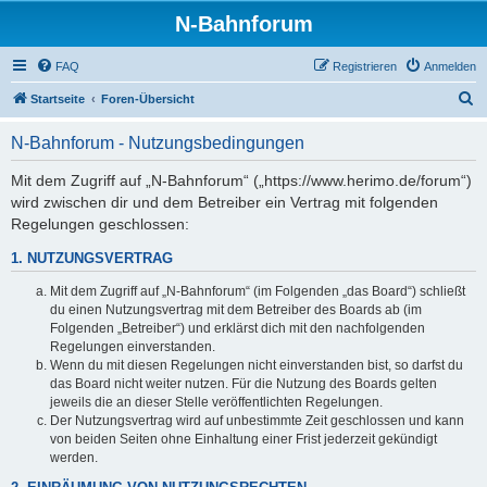
N-Bahnforum
FAQ
Registrieren
Anmelden
S
Startseite
Foren-Übersicht
u
N-Bahnforum - Nutzungsbedingungen
c
h
Mit dem Zugriff auf „N-Bahnforum“ („https://www.herimo.de/forum“)
wird zwischen dir und dem Betreiber ein Vertrag mit folgenden
e
Regelungen geschlossen:
1. NUTZUNGSVERTRAG
Mit dem Zugriff auf „N-Bahnforum“ (im Folgenden „das Board“) schließt
du einen Nutzungsvertrag mit dem Betreiber des Boards ab (im
Folgenden „Betreiber“) und erklärst dich mit den nachfolgenden
Regelungen einverstanden.
Wenn du mit diesen Regelungen nicht einverstanden bist, so darfst du
das Board nicht weiter nutzen. Für die Nutzung des Boards gelten
jeweils die an dieser Stelle veröffentlichten Regelungen.
Der Nutzungsvertrag wird auf unbestimmte Zeit geschlossen und kann
von beiden Seiten ohne Einhaltung einer Frist jederzeit gekündigt
werden.