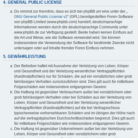
4. GENERAL PUBLIC LICENSE
Du nimmst zur Kenntnis, dass es sich bei phpBB um eine unter der „
GNU General Public License v2
“ (GPL) bereitgestellten Foren-Software
von phpBB Limited (www.phpbb.com) handelt; deutschsprachige
Informationen werden durch die deutschsprachige Community unter
www.phpbb.de zur Verfügung gestellt. Beide haben keinen Einfluss auf
die Art und Weise, wie die Software verwendet wird. Sie können
insbesondere die Verwendung der Software für bestimmte Zwecke nicht
untersagen oder auf Inhalte fremder Foren Einfluss nehmen.
5. GEWÄHRLEISTUNG
Der Betreiber haftet mit Ausnahme der Verletzung von Leben, Körper
und Gesundheit und der Verletzung wesentlicher Vertragspflichten
(Kardinalpflichten) nur für Schäden, die auf ein vorsätzliches oder grob
fahrlässiges Verhalten zurückzuführen sind. Dies gilt auch für mittelbare
Folgeschäden wie insbesondere entgangenen Gewinn.
Die Haftung ist gegenüber Verbrauchern außer bei vorsätzlichem oder
grob fahrlässigem Verhalten oder bei Schäden aus der Verletzung von
Leben, Körper und Gesundheit und der Verletzung wesentlicher
Vertragspflichten (Kardinalpflichten) auf die bei Vertragsschluss
typischerweise vorhersehbaren Schäden und im übrigen der Höhe nach
auf die vertragstypischen Durchschnittsschäden begrenzt. Dies gilt auch
für mittelbare Folgeschäden wie insbesondere entgangenen Gewinn.
Die Haftung ist gegenüber Unternehmern außer bei der Verletzung von
Leben, Körper und Gesundheit oder vorsätzlichem oder grob