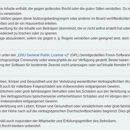
ine Inhalte enthält, die gegen geltendes Recht oder die guten Sitten verstoßen. Du 
 zu verwenden.
erstößen gegen diese Nutzungsbedingungen oder anderer im Board veröffentlichte
ßen und dir ein Hausverbot erteilen.
ortung für die Inhalte von Beiträgen übernimmt, die er nicht selbst erstellt hat od
jederzeit zu löschen oder zu sperren.
räge abzuändern, sofern sie gegen o. g. Regeln verstoßen oder geeignet sind, dem
 unter der „
GNU General Public License v2
“ (GPL) bereitgestellten Foren-Softwa
chsprachige Community unter www.phpbb.de zur Verfügung gestellt. Beide haben ke
g der Software für bestimmte Zwecke nicht untersagen oder auf Inhalte fremder F
ben, Körper und Gesundheit und der Verletzung wesentlicher Vertragspflichten (Kard
gilt auch für mittelbare Folgeschäden wie insbesondere entgangenen Gewinn.
ätzlichem oder grob fahrlässigem Verhalten oder bei Schäden aus der Verletzung 
 die bei Vertragsschluss typischerweise vorhersehbaren Schäden und im übrigen de
wie insbesondere entgangenen Gewinn.
erletzung von Leben, Körper und Gesundheit oder vorsätzlichem oder grob fahrläs
der Höhe nach auf die vertragstypischen Durchschnittsschäden begrenzt. Dies gi
mäß auch zugunsten der Mitarbeiter und Erfüllungsgehilfen des Betreibers.
 Recht bleiben unberührt.