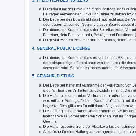
3. PFLICHTEN DES NUTZERS
Du erklärst mit der Erstellung eines Beitrags, dass er ke
Beiträgen verwendeten Links und Bilder zu setzen bzw.
Der Betreiber des Boards übt das Hausrecht aus. Bei V
oder dauerhaft von der Nutzung dieses Boards ausschlie
Du nimmst zur Kenntnis, dass der Betreiber keine Verantw
Betreiber, dein Benutzerkonto, Beiträge und Funktionen 
Du gestattest dem Betreiber darüber hinaus, deine Beit
4. GENERAL PUBLIC LICENSE
Du nimmst zur Kenntnis, dass es sich bei phpBB um eine
deutschsprachige Informationen werden durch die deuts
verwendet wird. Sie können insbesondere die Verwendun
5. GEWÄHRLEISTUNG
Der Betreiber haftet mit Ausnahme der Verletzung von Le
grob fahrlässiges Verhalten zurückzuführen sind. Dies 
Die Haftung ist gegenüber Verbrauchern außer bei vors
wesentlicher Vertragspflichten (Kardinalpflichten) auf
begrenzt. Dies gilt auch für mittelbare Folgeschäden 
Die Haftung ist gegenüber Unternehmern außer bei der V
typischerweise vorhersehbaren Schäden und im Übrigen 
Gewinn.
Die Haftungsbegrenzung der Absätze a bis c gilt sinnge
Ansprüche für eine Haftung aus zwingendem nationalem