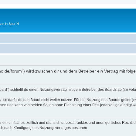
ahn in Spur N
mo.de/forum“) wird zwischen dir und dem Betreiber ein Vertrag mit fo
oard“) schließt du einen Nutzungsvertrag mit dem Betreiber des Boards ab (im Folg
 so darfst du das Board nicht weiter nutzen. Für die Nutzung des Boards gelten jew
sen und kann von beiden Seiten ohne Einhaltung einer Frist jederzeit gekündigt w
ber ein einfaches, zeitlich und räumlich unbeschränktes und unentgeltliches Recht
auch nach Kündigung des Nutzungsvertrages bestehen.