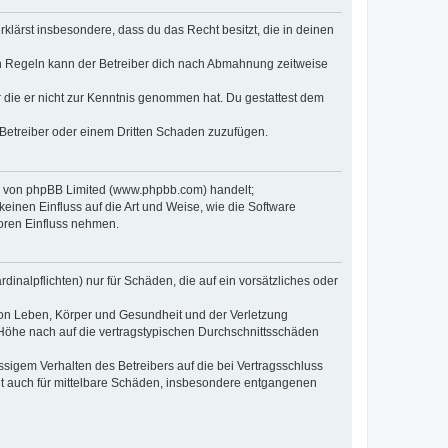
erklärst insbesondere, dass du das Recht besitzt, die in deinen
n Regeln kann der Betreiber dich nach Abmahnung zeitweise
er die er nicht zur Kenntnis genommen hat. Du gestattest dem
 Betreiber oder einem Dritten Schaden zuzufügen.
re von phpBB Limited (www.phpbb.com) handelt;
inen Einfluss auf die Art und Weise, wie die Software
oren Einfluss nehmen.
inalpflichten) nur für Schäden, die auf ein vorsätzliches oder
von Leben, Körper und Gesundheit und der Verletzung
r Höhe nach auf die vertragstypischen Durchschnittsschäden
sigem Verhalten des Betreibers auf die bei Vertragsschluss
lt auch für mittelbare Schäden, insbesondere entgangenen