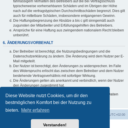
fahrlässigem Verhalten des Betreibers auf die bei Vertragsschluss
typischerweise vorhersehbaren Schäden und im Übrigen der Höhe
nach auf die vertragstypischen Durchschnittsschäden begrenzt. Dies gilt
auch für mittelbare Schäden, insbesondere entgangenen Gewinn.
Die Haftungsbegrenzung der Absätze a bis c gilt sinngemäß auch
zugunsten der Mitarbeiter und Erfüllungsgehilfen des Betreibers.
Ansprüche für eine Haftung aus zwingendem nationalem Recht bleiben
unberührt.
6. ÄNDERUNGSVORBEHALT
Der Betreiber ist berechtigt, die Nutzungsbedingungen und die
Datenschutzerklärung zu ändern. Die Änderung wird dem Nutzer per E-
Mail mitgeteilt.
Der Nutzer ist berechtigt, den Änderungen zu widersprechen. Im Falle
des Widerspruchs erlischt das zwischen dem Betreiber und dem Nutzer
bestehende Vertragsverhältnis mit sofortiger Wirkung.
Die Änderungen gelten als anerkannt und verbindlich, wenn der Nutzer
den Änderungen zugestimmt hat.
Informationen über den Umgang mit deinen persönlichen Daten
Diese Website nutzt Cookies, um dir den
sind in der Datenschutzerklärung enthalten.
bestmöglichen Komfort bei der Nutzung zu
bieten.
Mehr erfahren
Startseite
Foren-Übersicht
Alle Zeiten sind
UTC+02:00
Verstanden!
Powered by
phpBB
® Forum Software © phpBB Limited