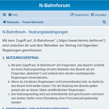
N-Bahnforum
FAQ
Registrieren
Anmelden
S
Startseite
Foren-Übersicht
u
N-Bahnforum - Nutzungsbedingungen
c
h
Mit dem Zugriff auf „N-Bahnforum“ („https://www.herimo.de/forum“)
wird zwischen dir und dem Betreiber ein Vertrag mit folgenden
e
Regelungen geschlossen:
1. NUTZUNGSVERTRAG
Mit dem Zugriff auf „N-Bahnforum“ (im Folgenden „das Board“) schließt
du einen Nutzungsvertrag mit dem Betreiber des Boards ab (im
Folgenden „Betreiber“) und erklärst dich mit den nachfolgenden
Regelungen einverstanden.
Wenn du mit diesen Regelungen nicht einverstanden bist, so darfst du
das Board nicht weiter nutzen. Für die Nutzung des Boards gelten
jeweils die an dieser Stelle veröffentlichten Regelungen.
Der Nutzungsvertrag wird auf unbestimmte Zeit geschlossen und kann
von beiden Seiten ohne Einhaltung einer Frist jederzeit gekündigt
werden.