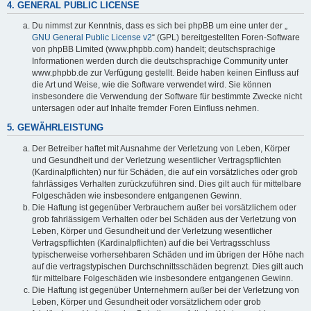
4. GENERAL PUBLIC LICENSE
Du nimmst zur Kenntnis, dass es sich bei phpBB um eine unter der „
GNU General Public License v2
“ (GPL) bereitgestellten Foren-Software
von phpBB Limited (www.phpbb.com) handelt; deutschsprachige
Informationen werden durch die deutschsprachige Community unter
www.phpbb.de zur Verfügung gestellt. Beide haben keinen Einfluss auf
die Art und Weise, wie die Software verwendet wird. Sie können
insbesondere die Verwendung der Software für bestimmte Zwecke nicht
untersagen oder auf Inhalte fremder Foren Einfluss nehmen.
5. GEWÄHRLEISTUNG
Der Betreiber haftet mit Ausnahme der Verletzung von Leben, Körper
und Gesundheit und der Verletzung wesentlicher Vertragspflichten
(Kardinalpflichten) nur für Schäden, die auf ein vorsätzliches oder grob
fahrlässiges Verhalten zurückzuführen sind. Dies gilt auch für mittelbare
Folgeschäden wie insbesondere entgangenen Gewinn.
Die Haftung ist gegenüber Verbrauchern außer bei vorsätzlichem oder
grob fahrlässigem Verhalten oder bei Schäden aus der Verletzung von
Leben, Körper und Gesundheit und der Verletzung wesentlicher
Vertragspflichten (Kardinalpflichten) auf die bei Vertragsschluss
typischerweise vorhersehbaren Schäden und im übrigen der Höhe nach
auf die vertragstypischen Durchschnittsschäden begrenzt. Dies gilt auch
für mittelbare Folgeschäden wie insbesondere entgangenen Gewinn.
Die Haftung ist gegenüber Unternehmern außer bei der Verletzung von
Leben, Körper und Gesundheit oder vorsätzlichem oder grob