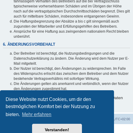
fahrlässigem Verhalten des Betreibers auf die bei Vertragsschluss
typischerweise vorhersehbaren Schäden und im Übrigen der Höhe
nach auf die vertragstypischen Durchschnittsschäden begrenzt. Dies gilt
auch für mittelbare Schäden, insbesondere entgangenen Gewinn.
Die Haftungsbegrenzung der Absätze a bis c gilt sinngemäß auch
zugunsten der Mitarbeiter und Erfüllungsgehilfen des Betreibers.
Ansprüche für eine Haftung aus zwingendem nationalem Recht bleiben
unberührt.
6. ÄNDERUNGSVORBEHALT
Der Betreiber ist berechtigt, die Nutzungsbedingungen und die
Datenschutzerklärung zu ändern. Die Änderung wird dem Nutzer per E-
Mail mitgeteilt.
Der Nutzer ist berechtigt, den Änderungen zu widersprechen. Im Falle
des Widerspruchs erlischt das zwischen dem Betreiber und dem Nutzer
bestehende Vertragsverhältnis mit sofortiger Wirkung.
Die Änderungen gelten als anerkannt und verbindlich, wenn der Nutzer
den Änderungen zugestimmt hat.
Informationen über den Umgang mit deinen persönlichen Daten
Diese Website nutzt Cookies, um dir den
sind in der Datenschutzerklärung enthalten.
bestmöglichen Komfort bei der Nutzung zu
bieten.
Mehr erfahren
Startseite
Foren-Übersicht
Alle Zeiten sind
UTC+02:00
Verstanden!
Powered by
phpBB
® Forum Software © phpBB Limited