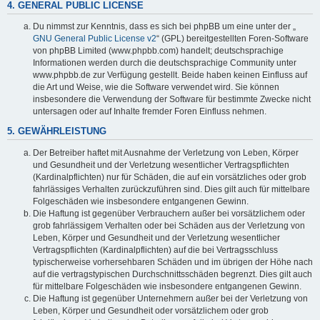
4. GENERAL PUBLIC LICENSE
Du nimmst zur Kenntnis, dass es sich bei phpBB um eine unter der „
GNU General Public License v2
“ (GPL) bereitgestellten Foren-Software
von phpBB Limited (www.phpbb.com) handelt; deutschsprachige
Informationen werden durch die deutschsprachige Community unter
www.phpbb.de zur Verfügung gestellt. Beide haben keinen Einfluss auf
die Art und Weise, wie die Software verwendet wird. Sie können
insbesondere die Verwendung der Software für bestimmte Zwecke nicht
untersagen oder auf Inhalte fremder Foren Einfluss nehmen.
5. GEWÄHRLEISTUNG
Der Betreiber haftet mit Ausnahme der Verletzung von Leben, Körper
und Gesundheit und der Verletzung wesentlicher Vertragspflichten
(Kardinalpflichten) nur für Schäden, die auf ein vorsätzliches oder grob
fahrlässiges Verhalten zurückzuführen sind. Dies gilt auch für mittelbare
Folgeschäden wie insbesondere entgangenen Gewinn.
Die Haftung ist gegenüber Verbrauchern außer bei vorsätzlichem oder
grob fahrlässigem Verhalten oder bei Schäden aus der Verletzung von
Leben, Körper und Gesundheit und der Verletzung wesentlicher
Vertragspflichten (Kardinalpflichten) auf die bei Vertragsschluss
typischerweise vorhersehbaren Schäden und im übrigen der Höhe nach
auf die vertragstypischen Durchschnittsschäden begrenzt. Dies gilt auch
für mittelbare Folgeschäden wie insbesondere entgangenen Gewinn.
Die Haftung ist gegenüber Unternehmern außer bei der Verletzung von
Leben, Körper und Gesundheit oder vorsätzlichem oder grob