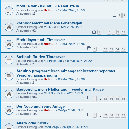
Module der Zukunft: Gleisbaustelle
Letzter Beitrag von
Helmut
«
17 Mai 2026, 15:53
Antworten:
11
1
2
Vorbildgerecht beladene Güterwagen
Letzter Beitrag von
MHAG
«
13 Mai 2026, 15:05
Antworten:
92
1
7
8
9
10
…
Modullayout mit Timesaver
Letzter Beitrag von
Helmut
«
12 Mai 2026, 12:46
Antworten:
145
1
12
13
14
15
…
Stellpult für den Timesaver
Letzter Beitrag von
Kai Eichstädt
«
06 Mai 2026, 21:32
Antworten:
7
Arduino programmieren mit angeschlossener separater
Versorgungsspannung
Letzter Beitrag von
Helmut
«
06 Mai 2026, 12:38
Antworten:
3
Baubericht: mein Pfefferland -- wieder mal Pause
Letzter Beitrag von
MHAG
«
29 Apr 2026, 12:53
Antworten:
652
1
63
64
65
66
…
Der Neue und seine Anlage
Letzter Beitrag von
Helmut
«
29 Apr 2026, 09:23
Antworten:
190
1
17
18
19
20
…
Altern oder nicht?
Letzter Beitrag von
InterCargo
«
24 Apr 2026, 15:21