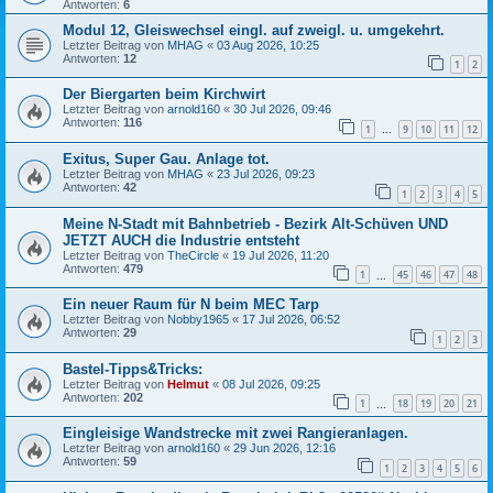
Antworten:
6
Modul 12, Gleiswechsel eingl. auf zweigl. u. umgekehrt.
Letzter Beitrag von
MHAG
«
03 Aug 2026, 10:25
Antworten:
12
1
2
Der Biergarten beim Kirchwirt
Letzter Beitrag von
arnold160
«
30 Jul 2026, 09:46
Antworten:
116
1
9
10
11
12
…
Exitus, Super Gau. Anlage tot.
Letzter Beitrag von
MHAG
«
23 Jul 2026, 09:23
Antworten:
42
1
2
3
4
5
Meine N-Stadt mit Bahnbetrieb - Bezirk Alt-Schüven UND
JETZT AUCH die Industrie entsteht
Letzter Beitrag von
TheCircle
«
19 Jul 2026, 11:20
Antworten:
479
1
45
46
47
48
…
Ein neuer Raum für N beim MEC Tarp
Letzter Beitrag von
Nobby1965
«
17 Jul 2026, 06:52
Antworten:
29
1
2
3
Bastel-Tipps&Tricks:
Letzter Beitrag von
Helmut
«
08 Jul 2026, 09:25
Antworten:
202
1
18
19
20
21
…
Eingleisige Wandstrecke mit zwei Rangieranlagen.
Letzter Beitrag von
arnold160
«
29 Jun 2026, 12:16
Antworten:
59
1
2
3
4
5
6