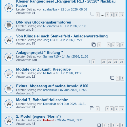
Kleiner Rangierdiesel „Rangierlok RL3 - 20520“ Nachbau
Faden
Letzter Beitrag von
scabaNga
«
22 Jun 2026, 09:36
Antworten:
91
1
7
8
9
10
…
DM-Toys Glockenankermotoren
Letzter Beitrag von
NSemmel
«
16 Jun 2026, 21:33
Antworten:
6
Von Klingsiel nach Stenkelfeld - Anlagenvorstellung
Letzter Beitrag von
Jörg D
«
15 Jun 2026, 07:27
Antworten:
75
1
5
6
7
8
…
Anlagenprojekt " Biefang "
Letzter Beitrag von
Samms710
«
14 Jun 2026, 11:56
Antworten:
330
1
31
32
33
34
…
Module der Zukunft: Kiesgrube
Letzter Beitrag von
MHAG
«
10 Jun 2026, 13:53
Antworten:
12
1
2
Exitus. Abgesang auf meine Arnold V160
Letzter Beitrag von
arnold160
«
07 Jun 2026, 12:56
Antworten:
3
Modul 7, Bahnhof Holleschitz
Letzter Beitrag von
Dieselbär
«
04 Jun 2026, 13:21
Antworten:
91
1
7
8
9
10
…
2. Modul (eigene "Norm")
Letzter Beitrag von
Helmut
«
20 Mai 2026, 09:26
Antworten:
43
1
2
3
4
5