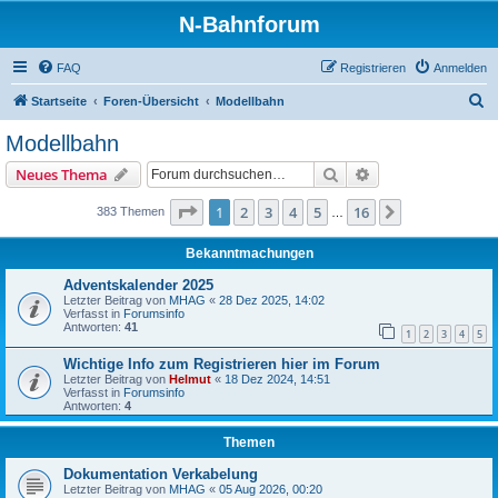
N-Bahnforum
FAQ
Registrieren
Anmelden
S
Startseite
Foren-Übersicht
Modellbahn
u
Modellbahn
c
Suche
Erweiterte Suche
Neues Thema
h
e
Seite
1
von
16
1
2
3
4
5
16
Nächste
383 Themen
…
Bekanntmachungen
Adventskalender 2025
Letzter Beitrag von
MHAG
«
28 Dez 2025, 14:02
Verfasst in
Forumsinfo
Antworten:
41
1
2
3
4
5
Wichtige Info zum Registrieren hier im Forum
Letzter Beitrag von
Helmut
«
18 Dez 2024, 14:51
Verfasst in
Forumsinfo
Antworten:
4
Themen
Dokumentation Verkabelung
Letzter Beitrag von
MHAG
«
05 Aug 2026, 00:20