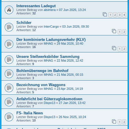
Interessantes Ladegut
Letzter Beitrag von
alsimera
«
07 Jun 2026, 13:24
Antworten:
32
1
2
3
4
Schilder
Letzter Beitrag von
InterCargo
«
03 Jun 2026, 09:30
Antworten:
12
1
2
Der kombinierte Ladungsverkehr (KLV)
Letzter Beitrag von
MHAG
«
29 Mai 2026, 10:40
Antworten:
16
1
2
Unsere Stellwerksbilder Sammlung
Letzter Beitrag von
MHAG
«
22 Mai 2026, 12:42
Antworten:
9
Bohlenüberwege im Bahnhof
Letzter Beitrag von
MHAG
«
21 Mai 2026, 00:15
Antworten:
3
Bezeichnung von Waggons
Letzter Beitrag von
MHAG
«
23 Apr 2026, 14:19
Antworten:
5
Anfahrlicht bei Güterzuglokomotiven
Letzter Beitrag von
Dispo13
«
27 Jan 2026, 13:42
Antworten:
7
FS- Italia News
Letzter Beitrag von
Dispo13
«
26 Nov 2025, 10:24
Antworten:
10
1
2