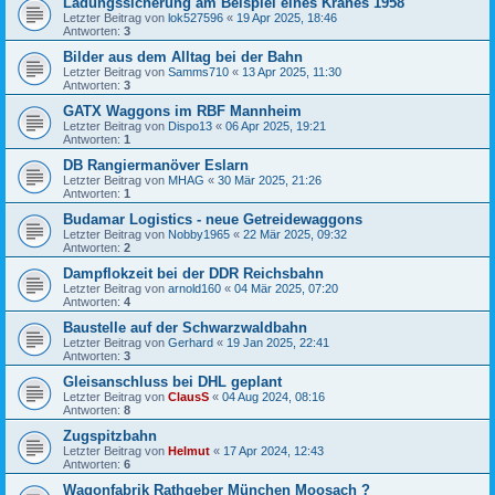
Ladungssicherung am Beispiel eines Kranes 1958
Letzter Beitrag von
lok527596
«
19 Apr 2025, 18:46
Antworten:
3
Bilder aus dem Alltag bei der Bahn
Letzter Beitrag von
Samms710
«
13 Apr 2025, 11:30
Antworten:
3
GATX Waggons im RBF Mannheim
Letzter Beitrag von
Dispo13
«
06 Apr 2025, 19:21
Antworten:
1
DB Rangiermanöver Eslarn
Letzter Beitrag von
MHAG
«
30 Mär 2025, 21:26
Antworten:
1
Budamar Logistics - neue Getreidewaggons
Letzter Beitrag von
Nobby1965
«
22 Mär 2025, 09:32
Antworten:
2
Dampflokzeit bei der DDR Reichsbahn
Letzter Beitrag von
arnold160
«
04 Mär 2025, 07:20
Antworten:
4
Baustelle auf der Schwarzwaldbahn
Letzter Beitrag von
Gerhard
«
19 Jan 2025, 22:41
Antworten:
3
Gleisanschluss bei DHL geplant
Letzter Beitrag von
ClausS
«
04 Aug 2024, 08:16
Antworten:
8
Zugspitzbahn
Letzter Beitrag von
Helmut
«
17 Apr 2024, 12:43
Antworten:
6
Wagonfabrik Rathgeber München Moosach ?