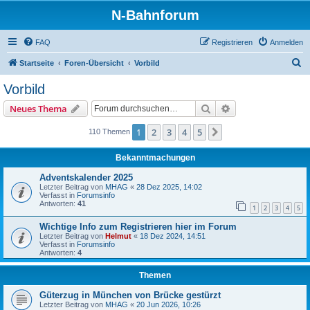
N-Bahnforum
FAQ
Registrieren
Anmelden
S
Startseite
Foren-Übersicht
Vorbild
u
Vorbild
c
Suche
Erweiterte Suche
Neues Thema
h
e
1
2
3
4
5
Nächste
110 Themen
Bekanntmachungen
Adventskalender 2025
Letzter Beitrag von
MHAG
«
28 Dez 2025, 14:02
Verfasst in
Forumsinfo
Antworten:
41
1
2
3
4
5
Wichtige Info zum Registrieren hier im Forum
Letzter Beitrag von
Helmut
«
18 Dez 2024, 14:51
Verfasst in
Forumsinfo
Antworten:
4
Themen
Güterzug in München von Brücke gestürzt
Letzter Beitrag von
MHAG
«
20 Jun 2026, 10:26