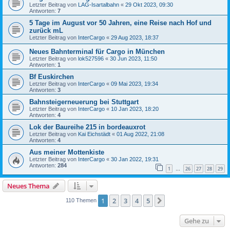
Letzter Beitrag von
LAG-Isartalbahn
«
29 Okt 2023, 09:30
Antworten:
7
5 Tage im August vor 50 Jahren, eine Reise nach Hof und
zurück mL
Letzter Beitrag von
InterCargo
«
29 Aug 2023, 18:37
Neues Bahnterminal für Cargo in München
Letzter Beitrag von
lok527596
«
30 Jun 2023, 11:50
Antworten:
1
Bf Euskirchen
Letzter Beitrag von
InterCargo
«
09 Mai 2023, 19:34
Antworten:
3
Bahnsteigerneuerung bei Stuttgart
Letzter Beitrag von
InterCargo
«
10 Jan 2023, 18:20
Antworten:
4
Lok der Baureihe 215 in bordeauxrot
Letzter Beitrag von
Kai Eichstädt
«
01 Aug 2022, 21:08
Antworten:
4
Aus meiner Mottenkiste
Letzter Beitrag von
InterCargo
«
30 Jan 2022, 19:31
Antworten:
284
1
26
27
28
29
…
Neues Thema
1
2
3
4
5
Nächste
110 Themen
Gehe zu